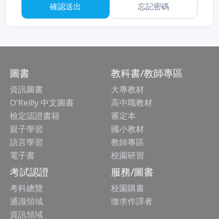
忘記密碼
圖書
教科書/教師專區
資訊圖書
大專教材
O'Reilly 中文圖書
高中職教材
檢定認證書籍
審定本
親子學習
國小教材
語言學習
教師專區
電子書
校園研習
考試認證
服務/圖書
考科總覽
校園購書
通識領域
徵求作譯者
資訊領域