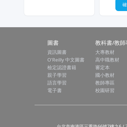
圖書
教科書/教師
資訊圖書
大專教材
O'Reilly 中文圖書
高中職教材
檢定認證書籍
審定本
親子學習
國小教材
語言學習
教師專區
電子書
校園研習
台北市南港區三重路66號7樓之6 / 7F.-6, No