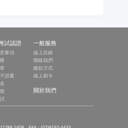
/考試認證
一般服務
意事項
線上目錄
冊
聯絡我們
章
繳款方式
子證書
線上刷卡
名
關於我們
號
試
2)2788-2408 FAX：(02)8192-4433