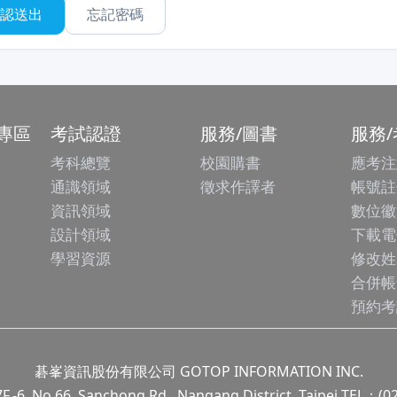
忘記密碼
專區
考試認證
服務/圖書
服務
考科總覽
校園購書
應考注
通識領域
徵求作譯者
帳號註
資訊領域
數位徽
設計領域
下載電
學習資源
修改姓
合併帳
預約考
碁峯資訊股份有限公司 GOTOP INFORMATION INC.
.66, Sanchong Rd., Nangang District, Taipei TEL：(0