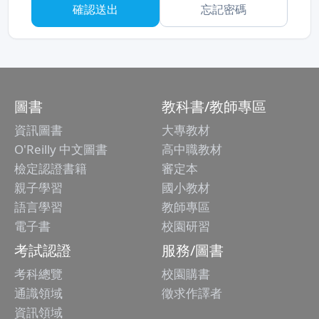
忘記密碼
圖書
教科書/教師專區
資訊圖書
大專教材
O'Reilly 中文圖書
高中職教材
檢定認證書籍
審定本
親子學習
國小教材
語言學習
教師專區
電子書
校園研習
考試認證
服務/圖書
考科總覽
校園購書
通識領域
徵求作譯者
資訊領域