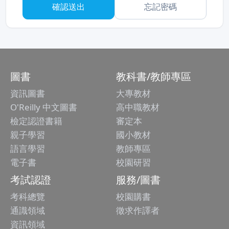
忘記密碼
圖書
教科書/教師專區
資訊圖書
大專教材
O'Reilly 中文圖書
高中職教材
檢定認證書籍
審定本
親子學習
國小教材
語言學習
教師專區
電子書
校園研習
考試認證
服務/圖書
考科總覽
校園購書
通識領域
徵求作譯者
資訊領域