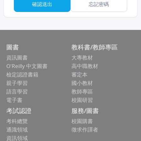
忘記密碼
圖書
教科書/教師專區
資訊圖書
大專教材
O'Reilly 中文圖書
高中職教材
檢定認證書籍
審定本
親子學習
國小教材
語言學習
教師專區
電子書
校園研習
考試認證
服務/圖書
考科總覽
校園購書
通識領域
徵求作譯者
資訊領域