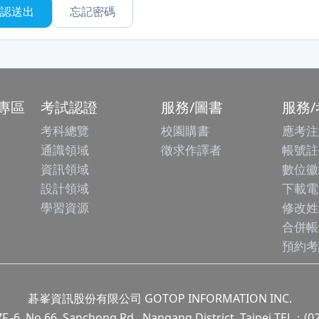
忘記密碼
專區
考試認證
服務/圖書
服務
考科總覽
校園購書
應考注
通識領域
徵求作譯者
帳號註
資訊領域
數位徽
設計領域
下載電
學習資源
修改姓
合併帳
預約考
碁峯資訊股份有限公司 GOTOP INFORMATION INC.
.66, Sanchong Rd., Nangang District, Taipei TEL：(0