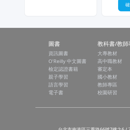
圖書
教科書/教師
資訊圖書
大專教材
O'Reilly 中文圖書
高中職教材
檢定認證書籍
審定本
親子學習
國小教材
語言學習
教師專區
電子書
校園研習
台北市南港區三重路66號7樓之6 / 7F.-6, No