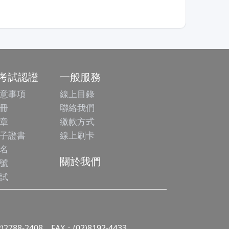
/考試認證
一般服務
意事項
線上目錄
冊
聯絡我們
章
繳款方式
子證書
線上刷卡
名
關於我們
號
試
2)2788-2408 FAX：(02)8192-4433