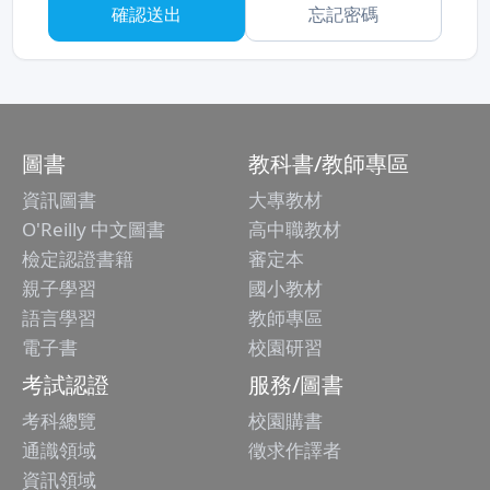
忘記密碼
圖書
教科書/教師專區
資訊圖書
大專教材
O'Reilly 中文圖書
高中職教材
檢定認證書籍
審定本
親子學習
國小教材
語言學習
教師專區
電子書
校園研習
考試認證
服務/圖書
考科總覽
校園購書
通識領域
徵求作譯者
資訊領域