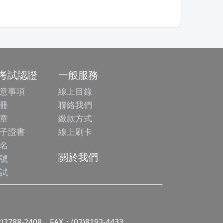
/考試認證
一般服務
意事項
線上目錄
冊
聯絡我們
章
繳款方式
子證書
線上刷卡
名
關於我們
號
試
2)2788-2408 FAX：(02)8192-4433