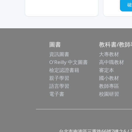
圖書
教科書/教師
資訊圖書
大專教材
O'Reilly 中文圖書
高中職教材
檢定認證書籍
審定本
親子學習
國小教材
語言學習
教師專區
電子書
校園研習
台北市南港區三重路66號7樓之6 / 7F.-6, No