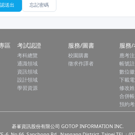
忘記密碼
專區
考試認證
服務/圖書
服務
考科總覽
校園購書
應考注
通識領域
徵求作譯者
帳號註
資訊領域
數位徽
設計領域
下載電
學習資源
修改姓
合併帳
預約考
碁峯資訊股份有限公司 GOTOP INFORMATION INC.
.66, Sanchong Rd., Nangang District, Taipei TEL：(0