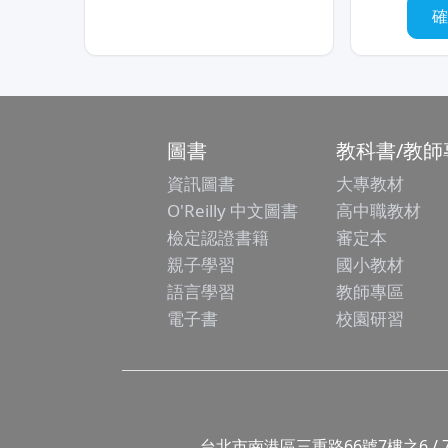
圖書
教科書/教師
資訊圖書
大專教材
O'Reilly 中文圖書
高中職教材
檢定認證書籍
審定本
親子學習
國小教材
語言學習
教師專區
電子書
校園研習
台北市南港區三重路66號7樓之6 / 7F.-6, No