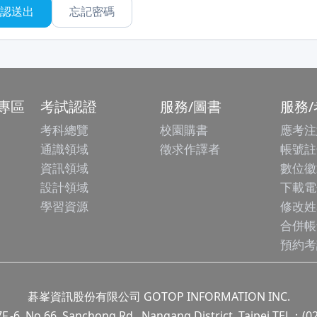
忘記密碼
專區
考試認證
服務/圖書
服務
考科總覽
校園購書
應考注
通識領域
徵求作譯者
帳號註
資訊領域
數位徽
設計領域
下載電
學習資源
修改姓
合併帳
預約考
碁峯資訊股份有限公司 GOTOP INFORMATION INC.
.66, Sanchong Rd., Nangang District, Taipei TEL：(0