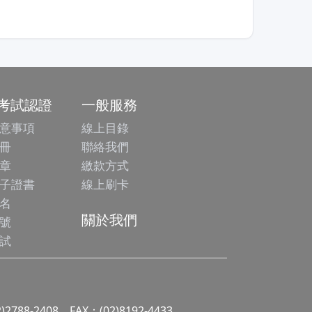
/考試認證
一般服務
意事項
線上目錄
冊
聯絡我們
章
繳款方式
子證書
線上刷卡
名
關於我們
號
試
2)2788-2408 FAX：(02)8192-4433