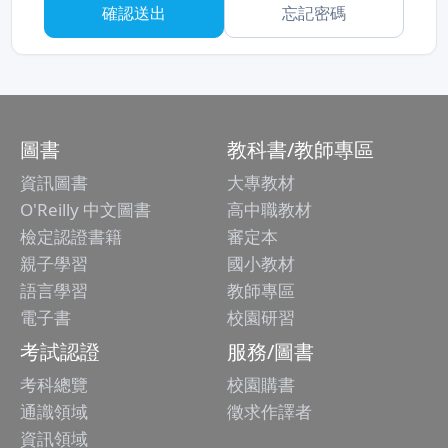
忘記密碼
圖書
教科書/教師專區
資訊圖書
大專教材
O'Reilly 中文圖書
高中職教材
檢定認證書籍
審定本
親子學習
國小教材
語言學習
教師專區
電子書
校園研習
考試認證
服務/圖書
考科總覽
校園購書
通識領域
徵求作譯者
資訊領域