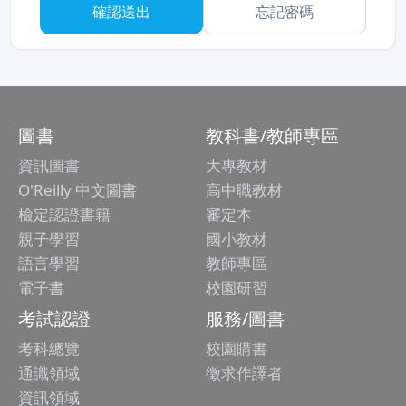
忘記密碼
圖書
教科書/教師專區
資訊圖書
大專教材
O'Reilly 中文圖書
高中職教材
檢定認證書籍
審定本
親子學習
國小教材
語言學習
教師專區
電子書
校園研習
考試認證
服務/圖書
考科總覽
校園購書
通識領域
徵求作譯者
資訊領域