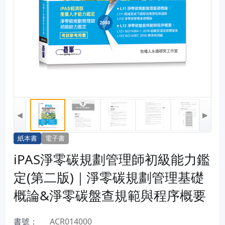
◀
▶
紙本書
電子書
iPAS淨零碳規劃管理師初級能力鑑
定(第二版)｜淨零碳規劃管理基礎
概論&淨零碳盤查規範與程序概要
書號：
ACR014000