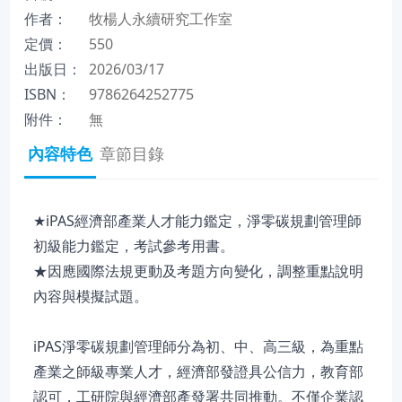
作者：
牧楊人永續研究工作室
定價：
550
出版日：
2026/03/17
ISBN：
9786264252775
附件：
無
內容特色
章節目錄
★iPAS經濟部產業人才能力鑑定，淨零碳規劃管理師
初級能力鑑定，考試參考用書。
★因應國際法規更動及考題方向變化，調整重點說明
內容與模擬試題。
iPAS淨零碳規劃管理師分為初、中、高三級，為重點
產業之師級專業人才，經濟部發證具公信力，教育部
認可，工研院與經濟部產發署共同推動。不僅企業認