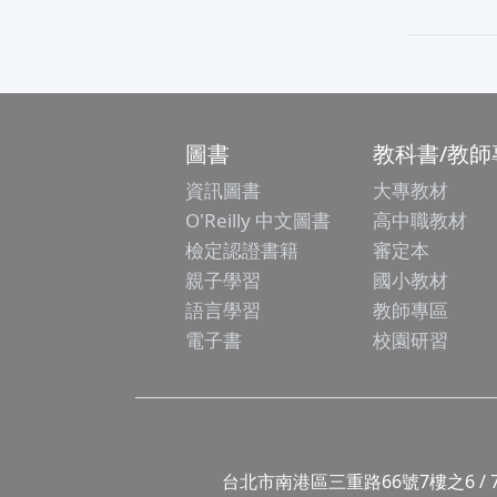
圖書
教科書/教師
資訊圖書
大專教材
O'Reilly 中文圖書
高中職教材
檢定認證書籍
審定本
親子學習
國小教材
語言學習
教師專區
電子書
校園研習
台北市南港區三重路66號7樓之6 / 7F.-6, No