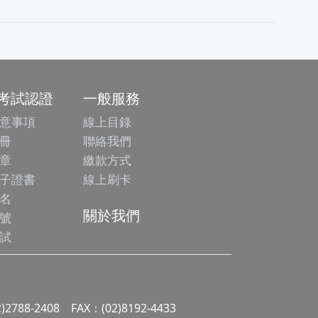
/考試認證
一般服務
意事項
線上目錄
冊
聯絡我們
章
繳款方式
子證書
線上刷卡
名
關於我們
號
試
2)2788-2408 FAX：(02)8192-4433