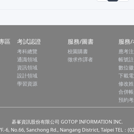
專區
考試認證
服務/圖書
服務
考科總覽
校園購書
應考注
通識領域
徵求作譯者
帳號註
資訊領域
數位徽
設計領域
下載電
學習資源
修改姓
合併帳
預約考
碁峯資訊股份有限公司 GOTOP INFORMATION INC.
.66, Sanchong Rd., Nangang District, Taipei TEL：(0