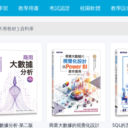
學習
教學用書
考試認證
校園軟體
教學設
大專教材
❯
資料庫
數據分析-第二版
商業大數據的視覺化設計
SQL