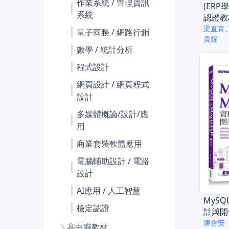
作業系統 / 管理資訊
(ER
系統
認證教
梁直青
電子商務 / 網路行銷
震耀
數學 / 統計分析
程式設計
網頁設計 / 網頁程式
設計
多媒體概論/設計/應
用
商業套裝軟體應用
電腦輔助設計 / 電路
設計
AI應用 / 人工智慧
MySQ
檢定認證
計與開
陳會安
高中職教材
❯