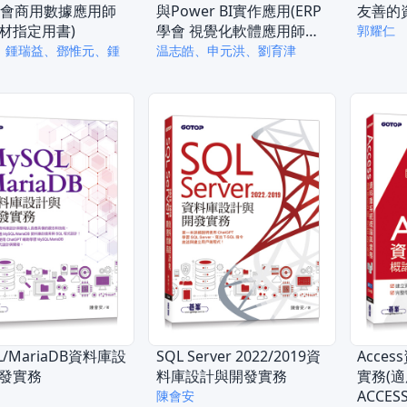
P學會商用數據應用師
與Power BI實作應用(ERP
友善的
材指定用書)
學會 視覺化軟體應用師認
郭耀仁
證教材指定用書)
、鍾瑞益、鄧惟元、鍾
温志皓、申元洪、劉育津
L/MariaDB資料庫設
SQL Server 2022/2019資
Acce
發實務
料庫設計與開發實務
實務(適用
ACCESS
陳會安