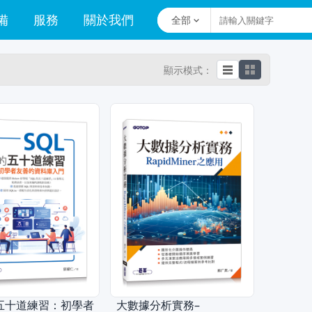
備
服務
關於我們
全部
顯示模式：
的五十道練習：初學者
大數據分析實務–