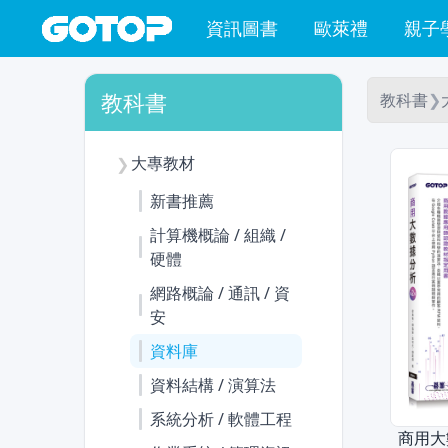
資訊圖書
歐萊禮
親子
教科書
教科書
❯
大專教材
❯
新書推薦
計算機概論 / 組織 /
硬體
網路概論 / 通訊 / 資
安
資料庫
資料結構 / 演算法
系統分析 / 軟體工程
商用大