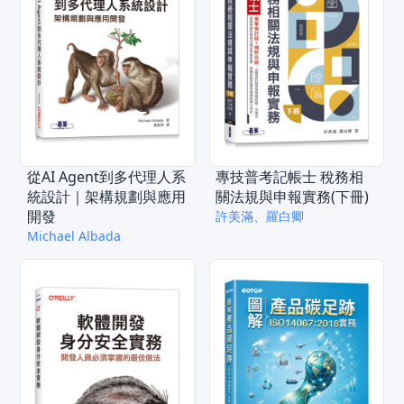
從AI Agent到多代理人系
專技普考記帳士 稅務相
統設計｜架構規劃與應用
關法規與申報實務(下冊)
開發
許美滿、羅白卿
Michael Albada