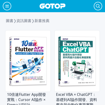
圖書
❯
資訊圖書
❯
新書推薦
10倍速Flutter App開發
Excel VBA × ChatGPT：
實戰：Cursor AI協作 ×
基礎到AI協作開發、資料
Figma UI設計
爬蟲與自動化專題實戰