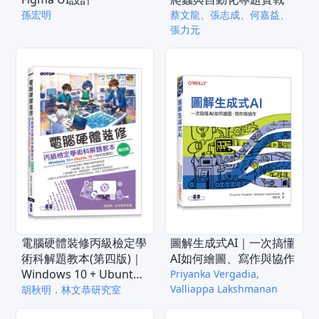
孫宏明
蔡文龍、張志成、何嘉益、
張力元
電腦硬體裝修丙級檢定學
圖解生成式AI｜一次搞懂
術科解題教本(第四版)｜
AI如何繪圖、寫作與協作
Windows 10 + Ubuntu
Priyanka Vergadia,
18 (116年起適用)
Valliappa Lakshmanan
胡秋明．林文恭研究室