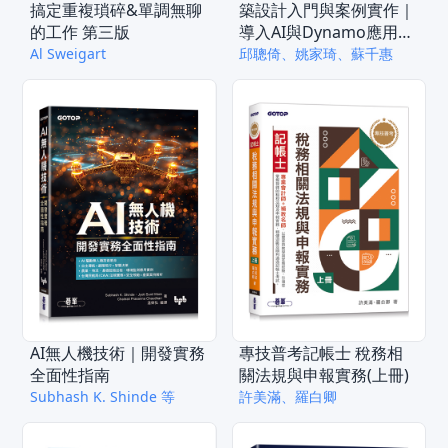
搞定重複瑣碎&單調無聊
築設計入門與案例實作｜
的工作 第三版
導入AI與Dynamo應用
(附240分鐘關鍵影音教
Al Sweigart
邱聰倚、姚家琦、蘇千惠
學/範例檔)
AI無人機技術｜開發實務
專技普考記帳士 稅務相
全面性指南
關法規與申報實務(上冊)
Subhash K. Shinde 等
許美滿、羅白卿