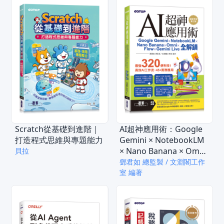
Scratch從基礎到進階｜
AI超神應用術：Google
打造程式思維與專題能力
Gemini × NotebookLM
× Nano Banana × Omni
貝拉
× Flow × Gemini Live全
鄧君如 總監製 / 文淵閣工作
解鎖(超級全能第三版) (附
室 編著
範例素材/提示詞/影音教
學)