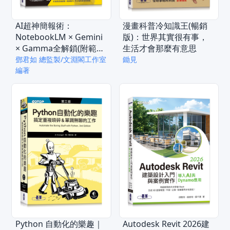
AI超神簡報術：
漫畫科普冷知識王(暢銷
NotebookLM × Gemini
版)：世界其實很有事，
× Gamma全解鎖(附範例
生活才會那麼有意思
素材/提示詞/影音教學)
鄧君如 總監製/文淵閣工作室
鋤見
編著
Python 自動化的樂趣｜
Autodesk Revit 2026建