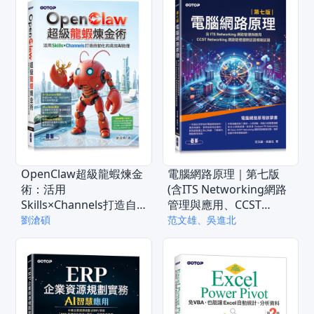
OpenClaw超級龍蝦煉金
電腦網路原理｜第七版
術：活用
(含ITS Networking網路
Skills×Channels打造自
管理與應用、CCST
動化的高效AI助理
Networking網路管理國
劉滄碩
范文雄、吳進北
際認證模擬試題)