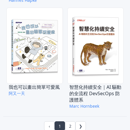
Hannes Hapke
我也可以畫出簡單可愛風
智慧化持續安全｜AI 驅動
的全流程 DevSecOps 防
阿又一天
護體系
Marc Hornbeek
‹
1
2
❯