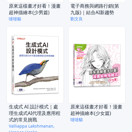
原來這樣畫才好看！漫畫
電子商務與網路行銷(第
超神描繪本(少男篇)
九版)｜結合AI新趨勢
噠噠貓
劉文良
生成式 AI 設計模式｜處
原來這樣畫才好看！漫畫
理生成式AI代理及應用程
超神描繪本(少女篇)
式的常見挑戰
噠噠貓
Valliappa Lakshmanan,