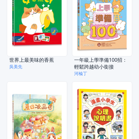
世界上最美味的香蕉
一年級上學準備100招：
輕鬆跨越幼小銜接
吳美先
河楡丁