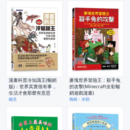
漫畫科普冷知識王(暢銷
麥塊世界冒險王：殺手兔
版)：世界其實很有事，
的攻擊(Minecraft全彩暢
生活才會那麼有意思
銷遊戲漫畫)
鋤見
梅根・米勒