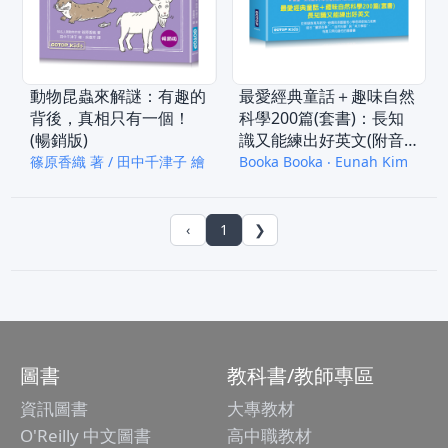
動物昆蟲來解謎：有趣的
最愛經典童話＋趣味自然
背後，真相只有一個！
科學200篇(套書)：長知
(暢銷版)
識又能練出好英文(附音
檔，可掃描QR Code +下
篠原香織 著 / 田中千津子 繪
Booka Booka ‧ Eunah Kim
載)
‹
1
❯
圖書
教科書/教師專區
資訊圖書
大專教材
O'Reilly 中文圖書
高中職教材