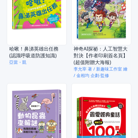
哈啾！鼻涕英雄出任務
神奇AI探祕：人工智慧大
(認識呼吸道防護知識)
對決【作者印刷簽名頁】
(超值附贈大海報)
亞當・凱
李允宰 著 / 新趣味工作室 繪
/ 金相均 企劃‧監修