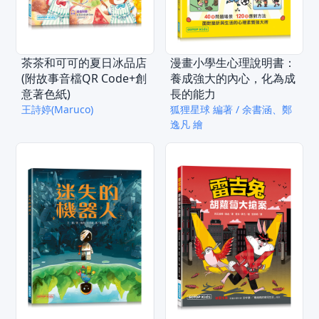
茶茶和可可的夏日冰品店
漫畫小學生心理說明書：
(附故事音檔QR Code+創
養成強大的內心，化為成
意著色紙)
長的能力
王詩婷(Maruco)
狐狸星球 編著 / 余書涵、鄭
逸凡 繪