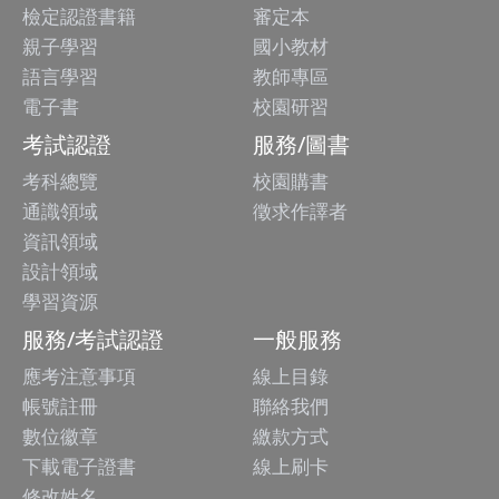
檢定認證書籍
審定本
親子學習
國小教材
語言學習
教師專區
電子書
校園研習
考試認證
服務/圖書
考科總覽
校園購書
通識領域
徵求作譯者
資訊領域
設計領域
學習資源
服務/考試認證
一般服務
應考注意事項
線上目錄
帳號註冊
聯絡我們
數位徽章
繳款方式
下載電子證書
線上刷卡
修改姓名