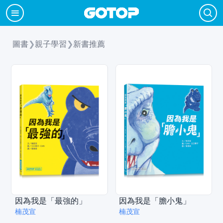
圖書
❯
親子學習
❯
新書推薦
因為我是「最強的」
因為我是「膽小鬼」
楠茂宣
楠茂宣