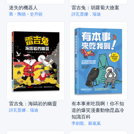
迷失的機器人
雷吉兔：胡蘿蔔大搶案
喬・陶德－史丹頓
詩瓦普娜．瑞迪
雷吉兔：海鷗岩的幽靈
有本事來吃我啊！你不知
道的爆笑漫畫動物昆蟲冷
詩瓦普娜．瑞迪
知識百科
李劍龍、蘇嵐嵐