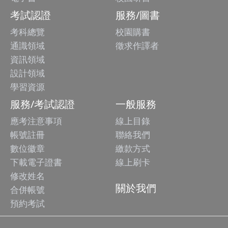
考試認證
服務/圖書
考科總覽
校園購書
通識領域
徵求作譯者
資訊領域
設計領域
學習資源
服務/考試認證
一般服務
應考注意事項
線上目錄
帳號註冊
聯絡我們
數位徽章
繳款方式
下載電子證書
線上刷卡
修改姓名
關於我們
合併帳號
預約考試