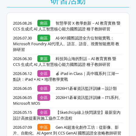
2026.08.26
南區
智慧學習 X 教學創新－AI 教育實務 暨
CCS 生成式 AI 人工智慧核心能力國際認證 種子教師研習
2026.07.30
南區
AI-901國際認證全方位智能實戰：
Microsoft Foundry AI代理人、語言、語音、視覺智能應用 教
師研習
2026.06.30
東區
科技與山海的對話－AI 教育實務 暨
CCS 生成式 AI 人工智慧核心能力國際認證 種子教師研習
2026.06.12
全區
🍎 iPad in Class｜高中職系列 江湖一
點訣：iPad × AI × 地理教學實戰
2026.06.05
全區
2026H1碁峯資訊監評訓練 -- 設計類
2026.06.05
全區
2026H1碁峯資訊監評訓練 -- ITS系列、
Microsoft MOS
2026.05.15
全區
【SketchUp線上快閃講堂】最新室內
設計高效提案與施工協作工作流程
2026.07.09
中區
Gen AI超進化創作工坊：從影像、影
片、自動化、AI Agent 到 CCS GenAI 國際認證全攻略教師研習