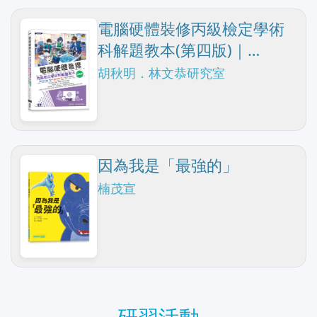
電腦硬體裝修丙級檢定學術
科解題教本(第四版)｜
Windows 10 + Ubuntu 18
胡秋明．林文恭研究室
(116年起適用)
因為我是「最強的」
楠茂宣
研習活動