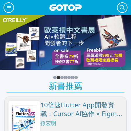
新書推薦
10倍速Flutter App開發實
戰：Cursor AI協作 × Figma
UI設計
孫宏明