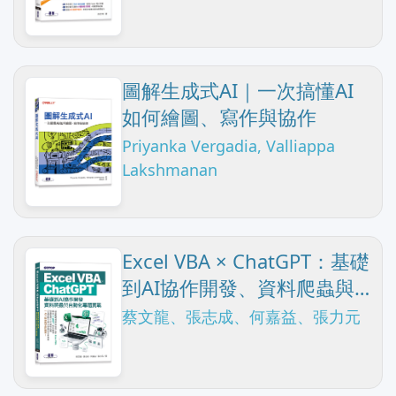
圖解生成式AI｜一次搞懂AI
如何繪圖、寫作與協作
Priyanka Vergadia, Valliappa
Lakshmanan
Excel VBA × ChatGPT：基礎
到AI協作開發、資料爬蟲與
自動化專題實戰
蔡文龍、張志成、何嘉益、張力元