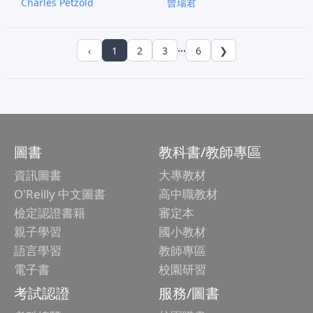
Charles Petzold
曾瑞君
...
‹
1
2
3
6
❯
圖書
教科書/教師專區
資訊圖書
大專教材
O'Reilly 中文圖書
高中職教材
檢定認證書籍
審定本
親子學習
國小教材
語言學習
教師專區
電子書
校園研習
考試認證
服務/圖書