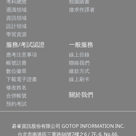
考科總覽
校園購書
通識領域
徵求作譯者
資訊領域
設計領域
學習資源
服務/考試認證
一般服務
應考注意事項
線上目錄
帳號註冊
聯絡我們
數位徽章
繳款方式
下載電子證書
線上刷卡
修改姓名
關於我們
合併帳號
預約考試
碁峯資訊股份有限公司 GOTOP INFORMATION INC.
台北市南港區三重路66號7樓之6 / 7F.-6, No.66,