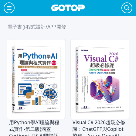
電子書
❯
程式設計/APP開發
用Python學AI理論與程
Visual C# 2026超級必修
式實作-第二版(涵蓋
課：ChatGPT與Copilot
Certiport ITS AI國際認證
協作、Azure OpenAI實