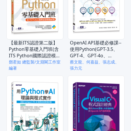
【最新ITS認證第二版】
OpenAI API基礎必修課--
Python零基礎入門班(含
使用Python(GPT-3.5、
ITS Python國際認證模擬
GPT-4、GPT-4o、
試題)(電子書)
DALL·E、TTS、Whisper
鄧君如 總監製/文淵閣工作室
蔡文龍、何嘉益、張志成、
編著
模型)(電子書)
張力元