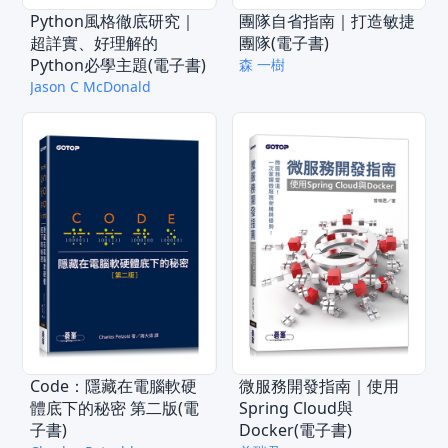
Python風格徹底研究｜
團隊自省指南｜打造敏捷
超詳實、好理解的
團隊(電子書)
Python必學主題(電子書)
森 一樹
Jason C McDonald
Code：隱藏在電腦軟硬
微服務開發指南｜使用
體底下的秘密 第二版(電
Spring Cloud與
子書)
Docker(電子書)