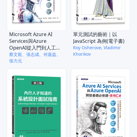
Microsoft Azure AI
單元測試的藝術｜以
Services與Azure
JavaScript 為例(電子書)
OpenAI從入門到人工智
Roy Osherove, Vladimir
慧程式開發-使用
Khorikov
蔡文龍、張志成、何嘉益、
Python(含MCF AI-900國
張力元
際認證)(電子書)