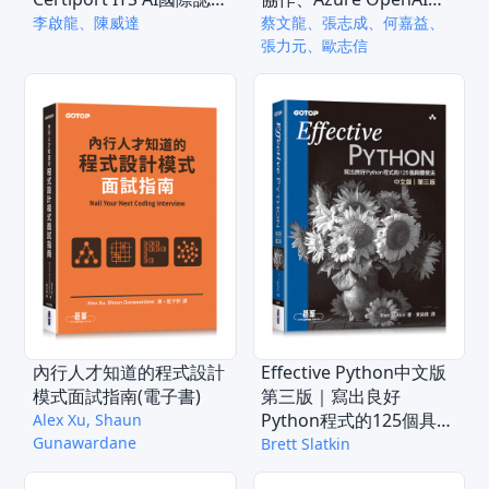
模擬試題)(電子書)
戰開發(電子書)
李啟龍、陳威達
蔡文龍、張志成、何嘉益、
張力元、歐志信
內行人才知道的程式設計
Effective Python中文版
模式面試指南(電子書)
第三版｜寫出良好
Python程式的125個具體
Alex Xu, Shaun
Gunawardane
做法(電子書)
Brett Slatkin