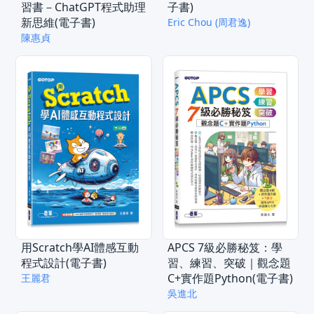
習書－ChatGPT程式助理
子書)
新思維(電子書)
Eric Chou (周君逸)
陳惠貞
用Scratch學AI體感互動
APCS 7級必勝秘笈：學
程式設計(電子書)
習、練習、突破｜觀念題
C+實作題Python(電子書)
王麗君
吳進北