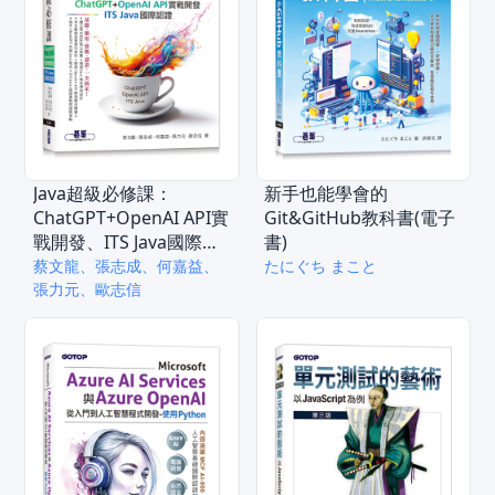
Java超級必修課：
新手也能學會的
ChatGPT+OpenAI API實
Git&GitHub教科書(電子
戰開發、ITS Java國際認
書)
證(電子書)
蔡文龍、張志成、何嘉益、
たにぐち まこと
張力元、歐志信