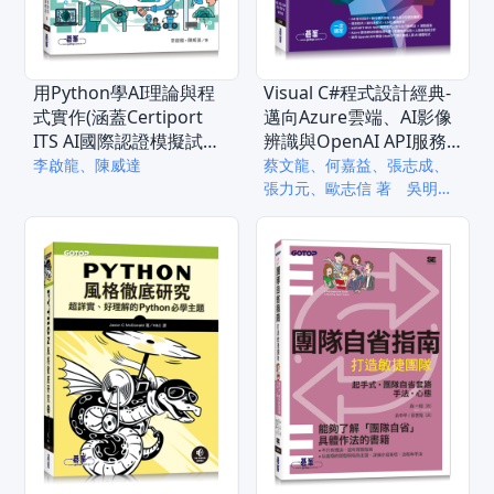
用Python學AI理論與程
Visual C#程式設計經典-
式實作(涵蓋Certiport
邁向Azure雲端、AI影像
ITS AI國際認證模擬試題)
辨識與OpenAI API服務
(電子書)
開發(適用C#
李啟龍、陳威達
蔡文龍、何嘉益、張志成、
2022/2019/2017)(電子
張力元、歐志信 著 吳明哲
策劃
書)