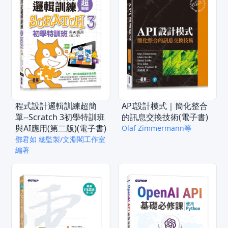
程式設計邏輯訓練超簡
API設計模式｜簡化整合
單--Scratch 3初學特訓班
的訊息交換技術(電子書)
與AI應用(第二版)(電子書)
Olaf Zimmermann等
鄧君如 總監製/文淵閣工作室
編著