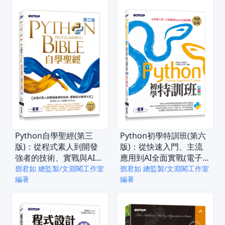
Python自學聖經(第三
Python初學特訓班(第六
版)：從程式素人到開發
版)：從快速入門、主流
強者的技術、實戰與AI應
應用到AI全面實戰(電子
用大全(電子書)
書)
鄧君如 總監製/文淵閣工作室
鄧君如 總監製/文淵閣工作室
編著
編著