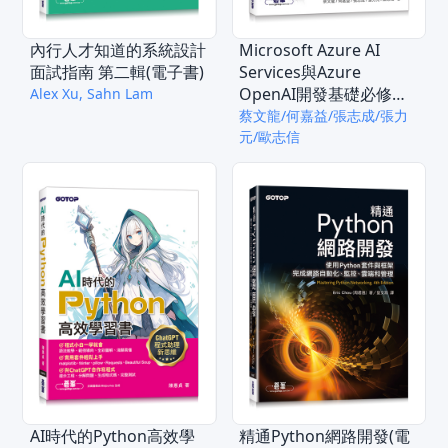
內行人才知道的系統設計
Microsoft Azure AI
面試指南 第二輯(電子書)
Services與Azure
OpenAI開發基礎必修課-
Alex Xu, Sahn Lam
使用C#(含MCF AI-900國
蔡文龍/何嘉益/張志成/張力
際認證)(電子書)
元/歐志信
AI時代的Python高效學
精通Python網路開發(電