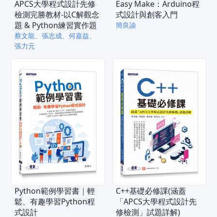
APCS大學程式設計先修
Easy Make：Arduino程
檢測完勝教材-以C解觀念
式設計與創客入門
題 & Python練習實作題
簡良諭
蔡文龍、張志成、何嘉益、
張力元
Python範例學習書｜輕
C++基礎必修課(涵蓋
鬆、有趣學習Python程
「APCS大學程式設計先
式設計
修檢測」試題詳解)