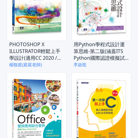
PHOTOSHOP X
用Python學程式設計運
ILLUSTRATOR輕鬆上手
算思維-第二版(涵蓋ITS
學設計(適用CC 2020 /
Python國際認證模擬試
2021)
題)
楊馥庭(庭庭老師)
李啟龍