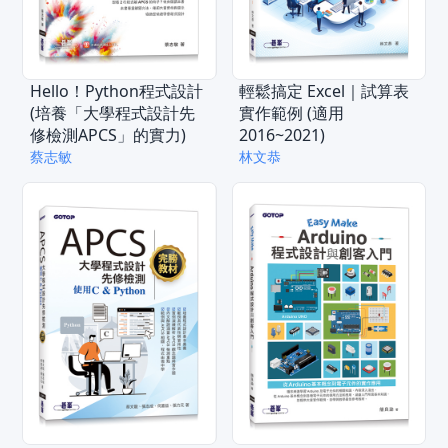
Hello！Python程式設計
輕鬆搞定 Excel｜試算表
(培養「大學程式設計先
實作範例 (適用
修檢測APCS」的實力)
2016~2021)
蔡志敏
林文恭