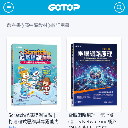
教科書
❯
高中職教材
❯
校訂用書
Scratch從基礎到進階｜
電腦網路原理｜第七版
打造程式思維與專題能力
(含ITS Networking網路
管理與應用、CCST
貝拉