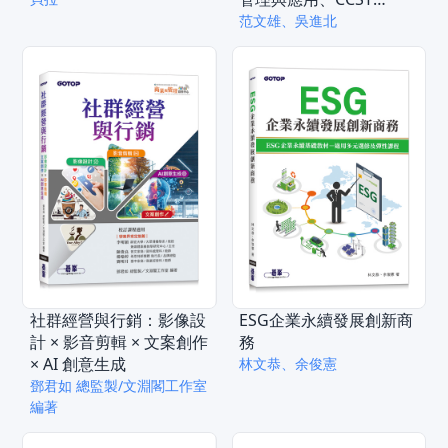
Networking網路管理國
范文雄、吳進北
際認證模擬試題)
社群經營與行銷：影像設
ESG企業永續發展創新商
計 × 影音剪輯 × 文案創作
務
× AI 創意生成
林文恭、余俊憲
鄧君如 總監製/文淵閣工作室
編著