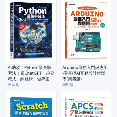
AI助攻！Python最強學
Arduino最佳入門與應用-
習法｜跟ChatGPT一起寫
-零基礎AI互動設計輕鬆
程式、練邏輯、做專案
學(第四版)
吳進北
楊明豐