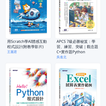
用Scratch學AI體感互動
APCS 7級必勝秘笈：學
程式設計(附教學影片)
習、練習、突破｜觀念題
C+實作題Python
王麗君
吳進北