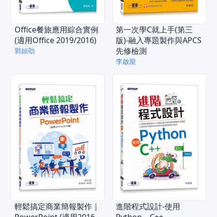
Office餐旅應用綜合實例
第一次學C就上手(第三
(適用Office 2019/2016)
版)-融入專題製作與APCS
先修檢測
郭姮劭
李啟龍
輕鬆搞定商業簡報製作｜
進階程式設計-使用
PowerPoint (適用2016
Python、C++