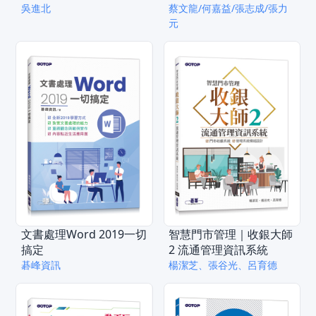
吳進北
蔡文龍/何嘉益/張志成/張力
元
文書處理Word 2019一切
智慧門市管理｜收銀大師
搞定
2 流通管理資訊系統
碁峰資訊
楊潔芝、張谷光、呂育德