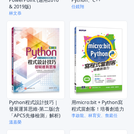
& 2019版)
任鏡翔
林文恭
Python程式設計技巧｜
用micro:bit + Python寫
發展運算思維-第二版(含
程式當創客！培養創造力
「APCS先修檢測」解析)
李啟龍、林育安、詹庭任
溫嘉榮