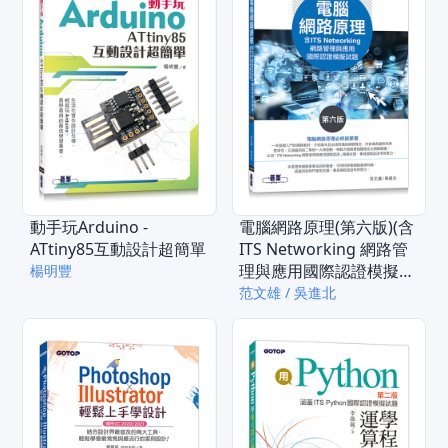
動手玩Arduino -
電腦網路原理(第六版)(含
ATtiny85互動設計超簡單
ITS Networking 網路管
理與應用國際認證模擬試
楊明豐
題)
范文雄 / 吳進北