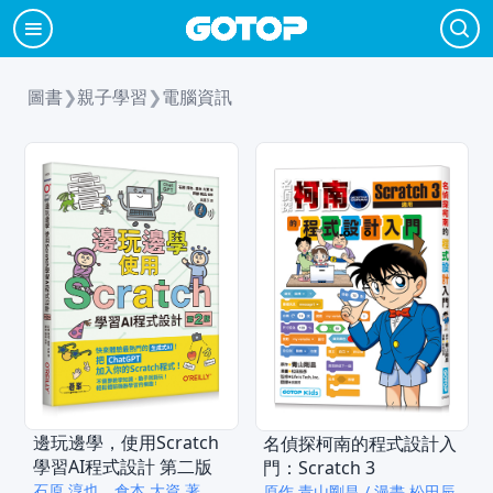
圖書
❯
親子學習
❯
電腦資訊
邊玩邊學，使用Scratch
名偵探柯南的程式設計入
學習AI程式設計 第二版
門：Scratch 3
石原 淳也、倉本 大資 著、
原作 青山剛昌 / 漫畫 松田辰