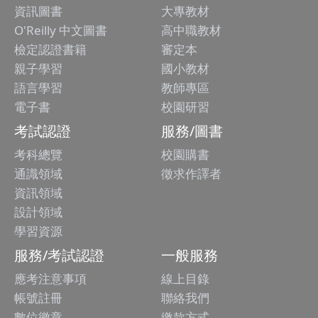
資訊圖書
大專教材
O'Reilly 中文圖書
高中職教材
檢定認證書籍
審定本
親子學習
國小教材
語言學習
教師專區
電子書
校園研習
考試認證
服務/圖書
考科總覽
校園購書
通識領域
徵求作譯者
資訊領域
設計領域
學習資源
服務/考試認證
一般服務
應考注意事項
線上目錄
帳號註冊
聯絡我們
數位徽章
繳款方式