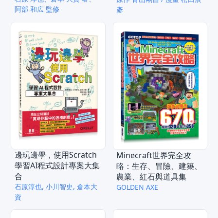
阿部 和広 監修
彥
邊玩邊學，使用Scratch
Minecraft世界完全攻
學習AI程式設計專案大集
略：生存、冒險、建築、
合
農業、紅石與道具集
石原淳也, 小川智史, 倉本大
GOLDEN AXE
資