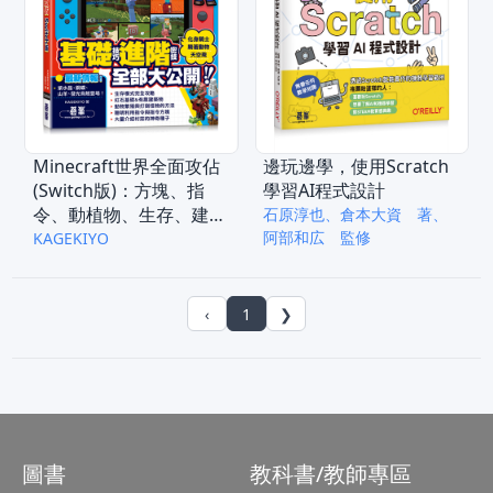
邊玩邊學，使用Scratch
Minecraft世界全面攻佔
學習AI程式設計
(Switch版)：方塊、指
令、動植物、生存、建築
石原淳也、倉本大資 著、
阿部和広 監修
與紅石機關必玩技
KAGEKIYO
‹
1
❯
圖書
教科書/教師專區