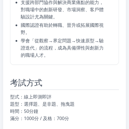
支援跨部門協作與解決商業痛點的能力，
對職場中的創新研發、市場洞察、客戶體
驗設計尤為關鍵。
國際認證有助於轉職、晉升或拓展國際視
野。
學會「從觀察→界定問題→快速原型→驗
證迭代」的流程，成為具備彈性與創新力
的職場人才。
考試方式
型式：線上即測即評
題型：選擇題、是非題、拖曳題
時間：50分鐘
滿分：1000分 / 及格：700分