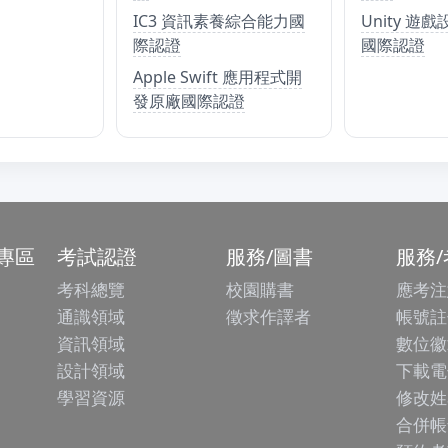
IC3 資訊素養綜合能力國
Unity 遊
際認證
國際認證
Apple Swift 應用程式開
發原廠國際認證
專區
考試認證
服務/圖書
服務
考科總覽
校園購書
應考注
通識領域
徵求作譯者
帳號註
資訊領域
數位徽
設計領域
下載電
學習資源
修改姓
合併帳