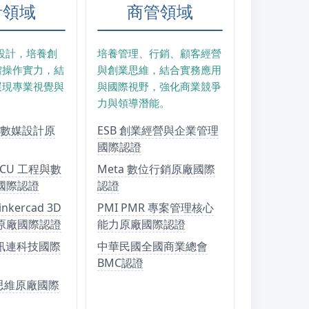
計領域
商管領域
設計，培養創
培養管理、行銷、顧客經營
體操作實力，結
與創業思維，結合實務應用
展現專業視覺與
與國際視野，強化商業競爭
力與領導潛能。
CP 數媒設計原
ESB 創業經營與企業管理
國際認證
 ACU 工程與數
Meta 數位行銷原廠國際
國際認證
認證
inkercad 3D
PMI PMR 專案管理核心
原廠國際認證
能力原廠國際認證
nk 訊連科技國際
中華民國全國商業總會
BMC認證
創新思維原廠國際