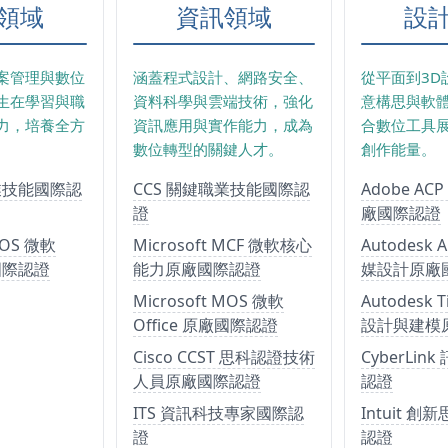
領域
資訊領域
設
案管理與數位
涵蓋程式設計、網路安全、
從平面到3D
生在學習與職
資料科學與雲端技術，強化
意構思與軟
力，培養全方
資訊應用與實作能力，成為
合數位工具
數位轉型的關鍵人才。
創作能量。
職業技能國際認
CCS 關鍵職業技能國際認
Adobe A
證
廠國際認證
MOS 微軟
Microsoft MCF 微軟核心
Autodesk
廠國際認證
能力原廠國際認證
媒設計原廠
Microsoft MOS 微軟
Autodesk T
Office 原廠國際認證
設計與建模
Cisco CCST 思科認證技術
CyberLi
人員原廠國際認證
認證
ITS 資訊科技專家國際認
Intuit 
證
認證