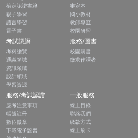
檢定認證書籍
審定本
親子學習
國小教材
語言學習
教師專區
電子書
校園研習
考試認證
服務/圖書
考科總覽
校園購書
通識領域
徵求作譯者
資訊領域
設計領域
學習資源
服務/考試認證
一般服務
應考注意事項
線上目錄
帳號註冊
聯絡我們
數位徽章
繳款方式
下載電子證書
線上刷卡