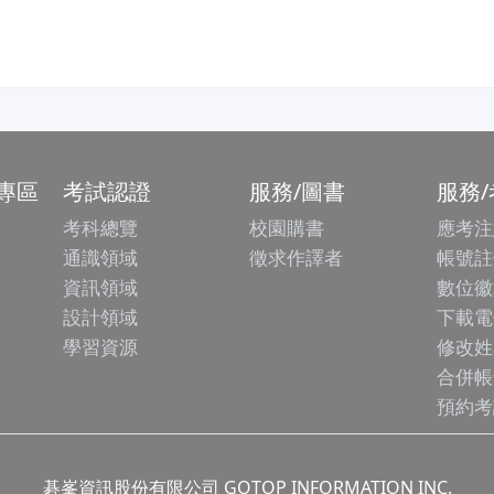
專區
考試認證
服務/圖書
服務
考科總覽
校園購書
應考注
通識領域
徵求作譯者
帳號註
資訊領域
數位徽
設計領域
下載電
學習資源
修改姓
合併帳
預約考
碁峯資訊股份有限公司 GOTOP INFORMATION INC.