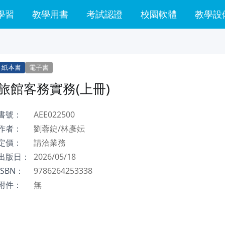
學習
教學用書
考試認證
校園軟體
教學設
紙本書
電子書
旅館客務實務(上冊)
書號：
AEE022500
作者：
劉蓉錠/林彥妘
定價：
請洽業務
出版日：
2026/05/18
ISBN：
9786264253338
附件：
無