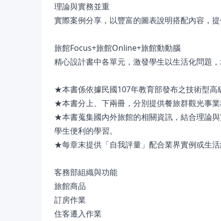
理論與實務並重
實際案例分享，以豐富的圖表說明搭配內容，提
旅館Focus+旅館Online+旅館動動腦
精心設計書中各單元，激發學生以生活化問題，
★本書係依據民國107年教育部發布之技術型
★本書分上、下兩冊，分別提供餐旅群觀光事業
★本書蒐集國內外旅館的相關資訊，結合理論與
學生便利的學習。
★每章末提供「自我評量」配合業界實例或生活
客務部組織與功能
旅館商品
訂房作業
住客遷入作業