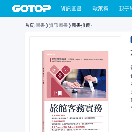
資訊圖書
歐萊禮
親子
首頁
›
圖書
❯
資訊圖書
❯
新書推薦
›