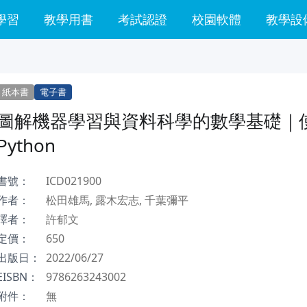
學習
教學用書
考試認證
校園軟體
教學設
紙本書
電子書
圖解機器學習與資料科學的數學基礎｜
Python
書號：
ICD021900
作者：
松田雄馬, 露木宏志, 千葉彌平
譯者：
許郁文
定價：
650
出版日：
2022/06/27
EISBN：
9786263243002
附件：
無