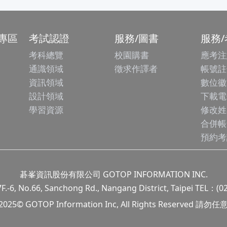
專區
考試認證
服務/圖書
服務
考科總覽
校園購書
應考注
通識領域
徵求作譯者
帳號註
資訊領域
數位徽
設計領域
下載電
學習資源
修改姓
合併帳
預約考
碁峯資訊股份有限公司 GOTOP INFORMATION INC.
.66, Sanchong Rd., Nangang District, Taipei TEL：(0
 2025© GOTOP Information Inc, All Rights Reserved