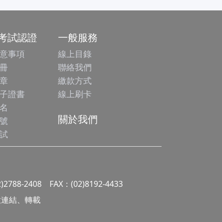
/考試認證
一般服務
意事項
線上目錄
冊
聯絡我們
章
繳款方式
子證書
線上刷卡
名
關於我們
號
試
2)2788-2408 FAX：(02)8192-4433
 請勿任意連結、轉載