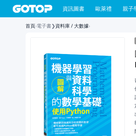
資訊圖書
歐萊禮
親子
首頁
›
電子書
❯
資料庫 / 大數據
›