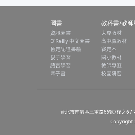
圖書
教科書/教師
資訊圖書
大專教材
O'Reilly 中文圖書
高中職教材
檢定認證書籍
審定本
親子學習
國小教材
語言學習
教師專區
電子書
校園研習
台北市南港區三重路66號7樓之6 / 7F.-6, No
Copyright