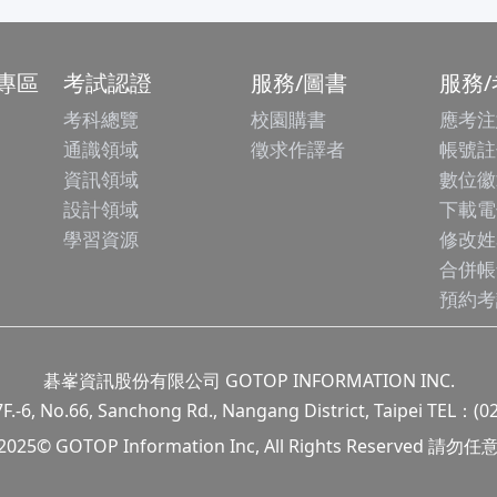
專區
考試認證
服務/圖書
服務
考科總覽
校園購書
應考注
通識領域
徵求作譯者
帳號註
資訊領域
數位徽
設計領域
下載電
學習資源
修改姓
合併帳
預約考
碁峯資訊股份有限公司 GOTOP INFORMATION INC.
.66, Sanchong Rd., Nangang District, Taipei TEL：(0
 2025© GOTOP Information Inc, All Rights Reserved