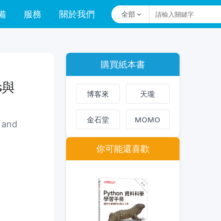
備
服務
關於我們
全部
購買紙本書
s與
博客來
天瓏
金石堂
MOMO
 and
你可能還喜歡