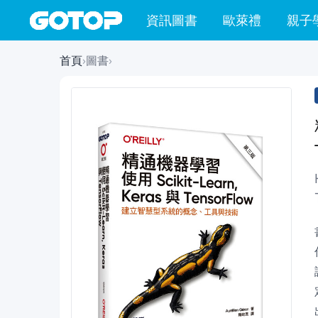
資訊圖書
歐萊禮
親子
首頁
›
圖書
›