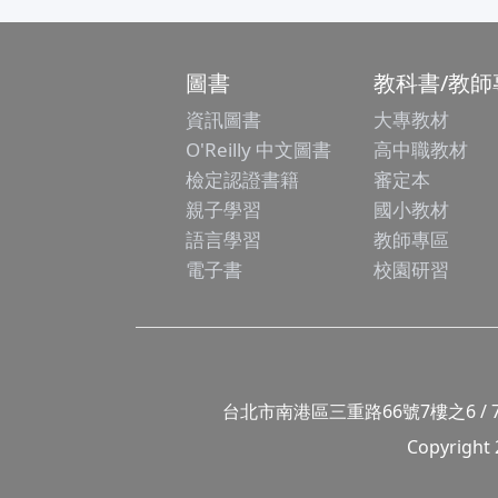
圖書
教科書/教師
資訊圖書
大專教材
O'Reilly 中文圖書
高中職教材
檢定認證書籍
審定本
親子學習
國小教材
語言學習
教師專區
電子書
校園研習
台北市南港區三重路66號7樓之6 / 7F.-6, No
Copyright