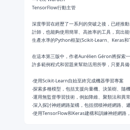
TensorFlow行動主管
深度學習在經歷了一系列的突破之後，已經推動
計師，也能夠使用簡單、高效率的工具，寫出能
生產水準的Python框架(Scikit-Learn、K
在這本第三版中，作者Aurélien Géro
許多範例程式和習題來幫助活用所學，只要具備
‧使用Scikit-Learn自始至終完成機器學習專案
‧探索多種模型，包括支援向量機、決策樹、隨
‧運用無監督學習技術，例如降維、聚類法和異
‧深入探討神經網路架構，包括摺積神經網路、
‧使用TensorFlow和Keras建構和訓練