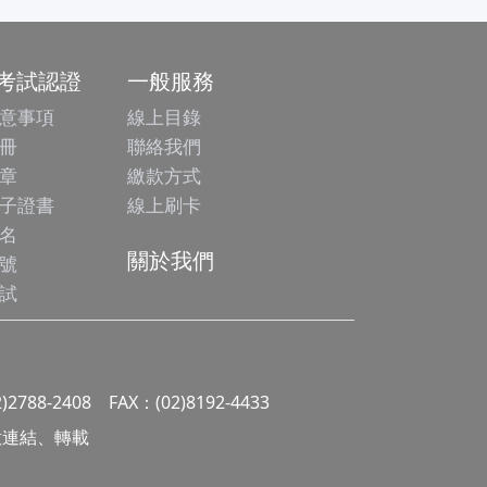
/考試認證
一般服務
意事項
線上目錄
冊
聯絡我們
章
繳款方式
子證書
線上刷卡
名
關於我們
號
試
2)2788-2408 FAX：(02)8192-4433
 請勿任意連結、轉載