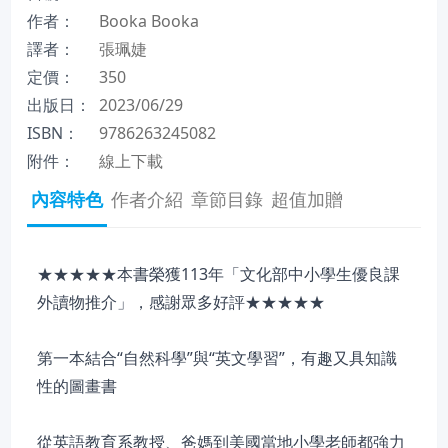
作者：
Booka Booka
譯者：
張珮婕
定價：
350
出版日：
2023/06/29
ISBN：
9786263245082
附件：
線上下載
內容特色
作者介紹
章節目錄
超值加贈
★★★★★本書榮獲113年「文化部中小學生優良課
外讀物推介」，感謝眾多好評★★★★★
第一本結合“自然科學”與“英文學習”，有趣又具知識
性的圖畫書
從英語教育系教授、爸媽到美國當地小學老師都強力