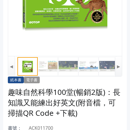
◀
▶
紙本書
電子書
趣味自然科學100堂(暢銷2版)：長
知識又能練出好英文(附音檔，可
掃描QR Code +下載)
書號：
ACK011700