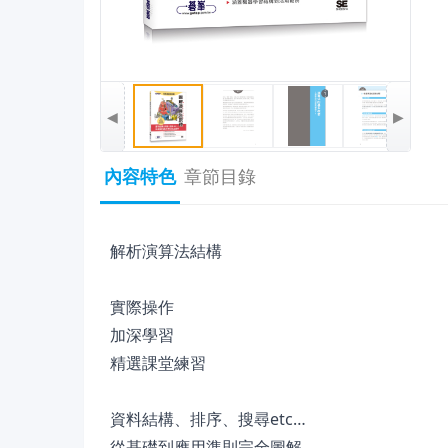
◀
▶
內容特色
章節目錄
解析演算法結構
實際操作
加深學習
精選課堂練習
資料結構、排序、搜尋etc…
從基礎到應用準則完全圖解