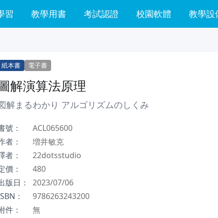
學習
教學用書
考試認證
校園軟體
教學設
紙本書
電子書
圖解演算法原理
図解まるわかり アルゴリズムのしくみ
書號：
ACL065600
作者：
増井敏克
譯者：
22dotsstudio
定價：
480
出版日：
2023/07/06
ISBN：
9786263243200
附件：
無