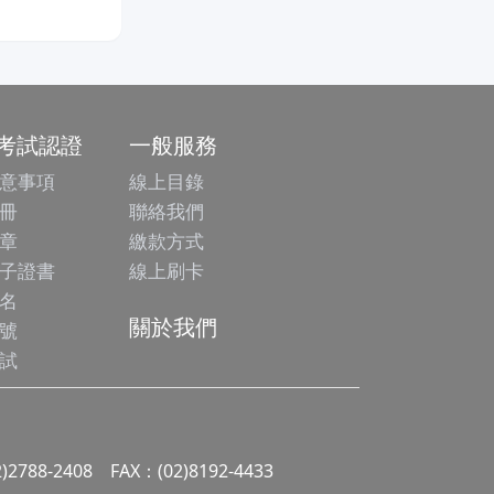
/考試認證
一般服務
意事項
線上目錄
冊
聯絡我們
章
繳款方式
子證書
線上刷卡
名
關於我們
號
試
2)2788-2408 FAX：(02)8192-4433