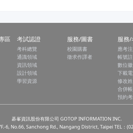
專區
考試認證
服務/圖書
服務
考科總覽
校園購書
應考注
通識領域
徵求作譯者
帳號註
資訊領域
數位徽
設計領域
下載電
學習資源
修改姓
合併帳
預約考
碁峯資訊股份有限公司 GOTOP INFORMATION INC.
.66, Sanchong Rd., Nangang District, Taipei TEL：(0