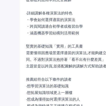
‧詳細講解各種演算法的特色
・學會如何選擇適當的演算法
・跨頁閱讀適合初學者或複習自學
・涵蓋機器學習結構到活用範例
堅實的基礎知識「實用」的工具書
需要懂得因應場景選擇適當的演算法,才能夠建
同。不過對演算法抱持著「看不出有什麼差異」
主題皆是以跨頁,並搭配圖解的講解方式幫助讀
推薦給符合以下條件的讀者
‧想學習演算法的基礎知識
‧想拓展知識領域更上一層樓
‧想成為懂得如何選擇演算法的人
‧想成為能快速又正確建立程式的人