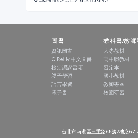
圖書
教科書/教師
資訊圖書
大專教材
O'Reilly 中文圖書
高中職教材
檢定認證書籍
審定本
親子學習
國小教材
語言學習
教師專區
電子書
校園研習
台北市南港區三重路66號7樓之6 / 7F.-6, No