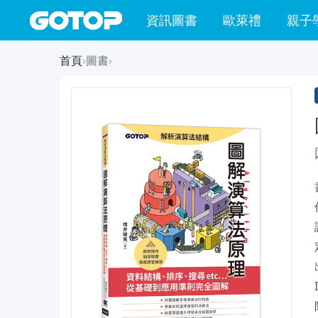
資訊圖書
歐萊禮
親子
首頁
›
圖書
›