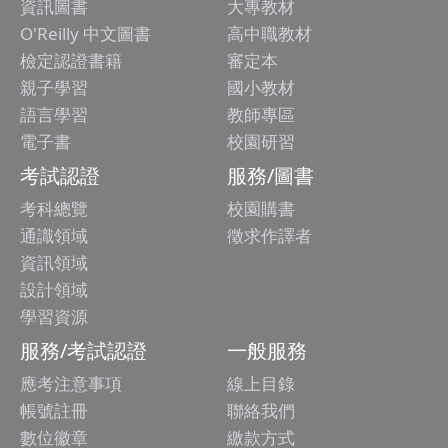
資訊圖書
大專教材
O'Reilly 中文圖書
高中職教材
檢定認證書籍
審定本
親子學習
國小教材
語言學習
教師專區
電子書
校園研習
考試認證
服務/圖書
考科總覽
校園購書
通識領域
徵求作譯者
資訊領域
設計領域
學習資源
服務/考試認證
一般服務
應考注意事項
線上目錄
帳號註冊
聯絡我們
數位徽章
繳款方式