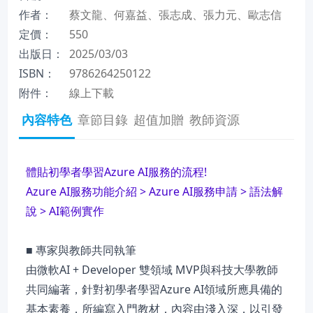
作者：
蔡文龍、何嘉益、張志成、張力元、歐志信
定價：
550
出版日：
2025/03/03
ISBN：
9786264250122
附件：
線上下載
內容特色
章節目錄
超值加贈
教師資源
體貼初學者學習Azure AI服務的流程!
Azure AI服務功能介紹 > Azure AI服務申請 > 語法解
說 > AI範例實作
■ 專家與教師共同執筆
由微軟AI + Developer 雙領域 MVP與科技大學教師
共同編著，針對初學者學習Azure AI領域所應具備的
基本素養，所編寫入門教材，內容由淺入深，以引發