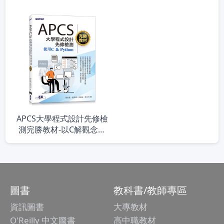
GPT-4、GPT-4o、
用：詠唱神技快速生成公
DALL·E、TTS、Whisper
式與VBA
模型)
APCS大學程式設計先修檢
測完勝教材-以C解觀念題
& Python練習實作題
圖書
教科書/教師專區
資訊圖書
大專教材
O'Reilly 中文圖書
高中職教材