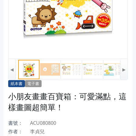
◀
▶
紙本書
電子書
小朋友畫畫百寶箱：可愛滿點，這
樣畫圖超簡單！
書號：
ACU080800
作者：
李貞兒