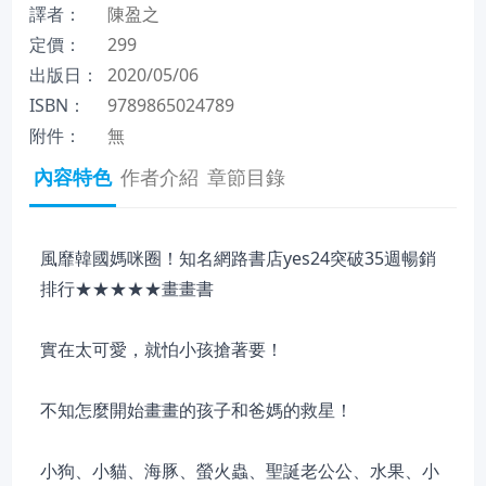
譯者：
陳盈之
定價：
299
出版日：
2020/05/06
ISBN：
9789865024789
附件：
無
內容特色
作者介紹
章節目錄
風靡韓國媽咪圈！知名網路書店yes24突破35週暢銷
排行★★★★★畫畫書
實在太可愛，就怕小孩搶著要！
不知怎麼開始畫畫的孩子和爸媽的救星！
小狗、小貓、海豚、螢火蟲、聖誕老公公、水果、小