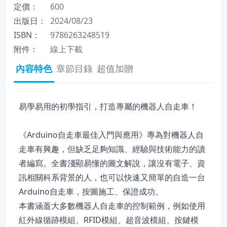
定價：
600
出版日：
2024/08/23
ISBN：
9786263248519
附件：
線上下載
內容特色
章節目錄
超值加贈
易學易用的初學指引，打造專屬的機器人自走車！
《Arduino自走車最佳入門與應用》專為對機器人自
走車有興趣，但缺乏足夠知識、經驗與技術能力的讀
者編寫。全書淺顯易懂的圖文解說，讓沒有電子、資
訊相關科系背景的人，也可以快速又簡單的自造一台
Arduino自走車，按圖施工、保證成功。
本書涵蓋大多數機器人自走車的控制範例，例如使用
紅外線循跡模組、RFID模組、超音波模組、按鍵模