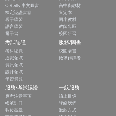
O'Reilly 中文圖書
高中職教材
檢定認證書籍
審定本
親子學習
國小教材
語言學習
教師專區
電子書
校園研習
考試認證
服務/圖書
考科總覽
校園購書
通識領域
徵求作譯者
資訊領域
設計領域
學習資源
服務/考試認證
一般服務
應考注意事項
線上目錄
帳號註冊
聯絡我們
數位徽章
繳款方式