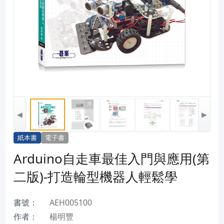
◀
▶
紙本書
電子書
Arduino自走車最佳入門與應用(第
二版)-打造輪型機器人輕鬆學
書號：
AEH005100
作者：
楊明豐