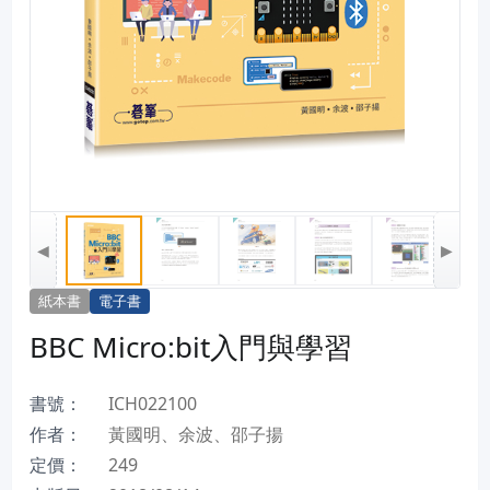
◀
▶
紙本書
電子書
BBC Micro:bit入門與學習
書號：
ICH022100
作者：
黃國明、余波、邵子揚
定價：
249