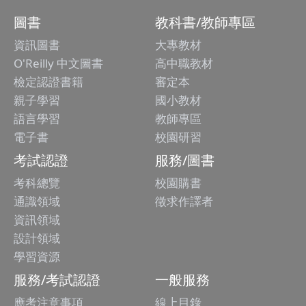
圖書
教科書/教師專區
資訊圖書
大專教材
O'Reilly 中文圖書
高中職教材
檢定認證書籍
審定本
親子學習
國小教材
語言學習
教師專區
電子書
校園研習
考試認證
服務/圖書
考科總覽
校園購書
通識領域
徵求作譯者
資訊領域
設計領域
學習資源
服務/考試認證
一般服務
應考注意事項
線上目錄