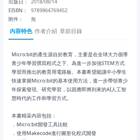
出版日：
2018/08/14
EISBN：
9789864769452
附件：
無
內容特色
作者介紹
章節目錄
Micro:bit的產生源自於教育，主要是在全球大力倡導
青少年學習撰寫程式之下、為進一步加強STEM方式
學習而推出的教育用電路板。本書希望能讓中小學生
快速掌握Micro:bit的基本使用方法，進一步帶領青少
年探索發現、研究學習，以因應即將到來的AI人工智
慧時代的工作和學習方式。
本書精采內容包括：
．Micro:bit開發工具比較
．使用Makecode進行圖形化程式開發