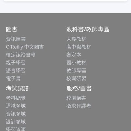
圖書
教科書/教師專區
資訊圖書
大專教材
O'Reilly 中文圖書
高中職教材
檢定認證書籍
審定本
親子學習
國小教材
語言學習
教師專區
電子書
校園研習
考試認證
服務/圖書
考科總覽
校園購書
通識領域
徵求作譯者
資訊領域
設計領域
學習資源