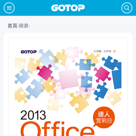
首頁
›
圖書
›