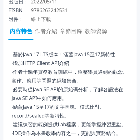
出版日：
2022/05/11
EISBN：
9786263242531
附件：
線上下載
內容特色
作者介紹
章節目錄
教師資源
‧基於Java 17 LTS版本！涵蓋Java 15至17新特性
‧增加HTTP Client API介紹
‧作者十幾年實務教育訓練中，匯整學員遇到的觀念、
實作、應用等問題的經驗集合。
‧必要時從Java SE API的原始碼分析，了解各語法在
Java SE API中如何應用。
‧涵蓋Java 15至17的文字區塊、模式比對、
record/sealed等新特性。
‧建議練習的範例提供Lab檔案，更能掌握練習重點。
‧IDE操作為本書教學內容之一，更能與實務結合。