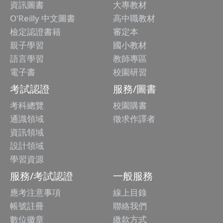
資訊圖書
大專教材
O'Reilly 中文圖書
高中職教材
檢定認證書籍
審定本
親子學習
國小教材
語言學習
教師專區
電子書
校園研習
考試認證
服務/圖書
考科總覽
校園購書
通識領域
徵求作譯者
資訊領域
設計領域
學習資源
服務/考試認證
一般服務
應考注意事項
線上目錄
帳號註冊
聯絡我們
數位徽章
繳款方式