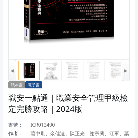
◀
▶
紙本書
電子書
職安一點通｜職業安全管理甲級檢
定完勝攻略｜2024版
書號：
ICR012400
作者：
蕭中剛、余佳迪、陳正光、謝宗凱、江軍、葉