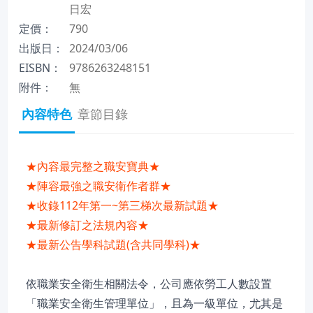
日宏
定價：
790
出版日：
2024/03/06
EISBN：
9786263248151
附件：
無
內容特色
章節目錄
★內容最完整之職安寶典★
★陣容最強之職安衛作者群★
★收錄112年第一~第三梯次最新試題★
★最新修訂之法規內容★
★最新公告學科試題(含共同學科)★
依職業安全衛生相關法令，公司應依勞工人數設置
「職業安全衛生管理單位」，且為一級單位，尤其是