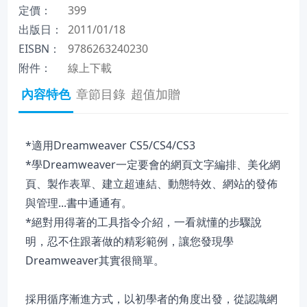
定價：
399
出版日：
2011/01/18
EISBN：
9786263240230
附件：
線上下載
內容特色
章節目錄
超值加贈
*適用Dreamweaver CS5/CS4/CS3
*學Dreamweaver一定要會的網頁文字編排、美化網
頁、製作表單、建立超連結、動態特效、網站的發佈
與管理...書中通通有。
*絕對用得著的工具指令介紹，一看就懂的步驟說
明，忍不住跟著做的精彩範例，讓您發現學
Dreamweaver其實很簡單。
採用循序漸進方式，以初學者的角度出發，從認識網