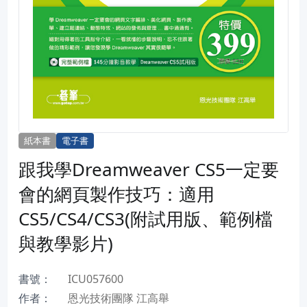
紙本書
電子書
跟我學Dreamweaver CS5一定要
會的網頁製作技巧：適用
CS5/CS4/CS3(附試用版、範例檔
與教學影片)
書號：
ICU057600
作者：
恩光技術團隊 江高舉