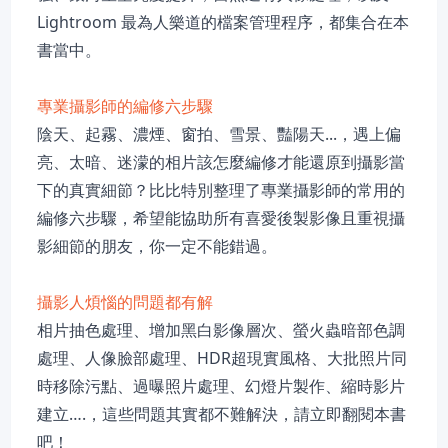
Lightroom 最為人樂道的檔案管理程序，都集合在本
書當中。
專業攝影師的編修六步驟
陰天、起霧、濃煙、窗拍、雪景、豔陽天...，遇上偏
亮、太暗、迷濛的相片該怎麼編修才能還原到攝影當
下的真實細節？比比特別整理了專業攝影師的常用的
編修六步驟，希望能協助所有喜愛後製影像且重視攝
影細節的朋友，你一定不能錯過。
攝影人煩惱的問題都有解
相片抽色處理、增加黑白影像層次、螢火蟲暗部色調
處理、人像臉部處理、HDR超現實風格、大批照片同
時移除污點、過曝照片處理、幻燈片製作、縮時影片
建立….，這些問題其實都不難解決，請立即翻閱本書
吧！