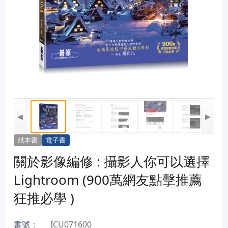
◀
▶
紙本書
電子書
關於影像編修 : 攝影人你可以選擇
Lightroom (900萬網友點擊推薦
狂推必學 )
書號：
ICU071600