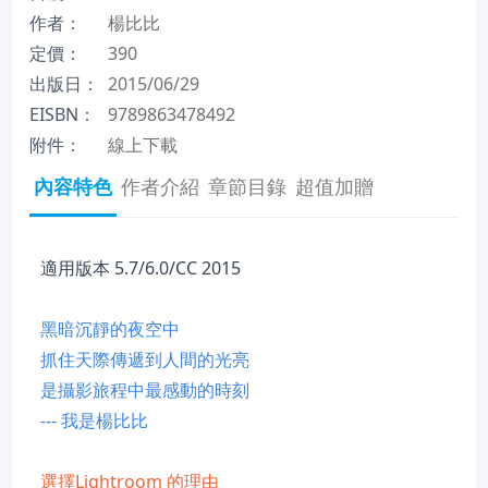
作者：
楊比比
定價：
390
出版日：
2015/06/29
EISBN：
9789863478492
附件：
線上下載
內容特色
作者介紹
章節目錄
超值加贈
適用版本 5.7/6.0/CC 2015
黑暗沉靜的夜空中
抓住天際傳遞到人間的光亮
是攝影旅程中最感動的時刻
--- 我是楊比比
選擇Lightroom 的理由