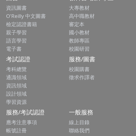
資訊圖書
大專教材
O'Reilly 中文圖書
高中職教材
檢定認證書籍
審定本
親子學習
國小教材
語言學習
教師專區
電子書
校園研習
考試認證
服務/圖書
考科總覽
校園購書
通識領域
徵求作譯者
資訊領域
設計領域
學習資源
服務/考試認證
一般服務
應考注意事項
線上目錄
帳號註冊
聯絡我們