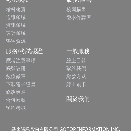
考科總覽
校園購書
通識領域
徵求作譯者
資訊領域
設計領域
學習資源
服務/考試認證
一般服務
應考注意事項
線上目錄
帳號註冊
聯絡我們
數位徽章
繳款方式
下載電子證書
線上刷卡
修改姓名
關於我們
合併帳號
預約考試
碁峯資訊股份有限公司 GOTOP INFORMATION INC.