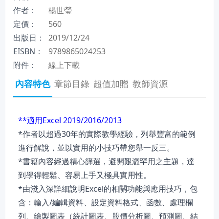
作者：
楊世瑩
定價：
560
出版日：
2019/12/24
EISBN：
9789865024253
附件：
線上下載
內容特色
章節目錄
超值加贈
教師資源
**適用Excel 2019/2016/2013
*作者以超過30年的實際教學經驗，列舉豐富的範例
進行解說，並以實用的小技巧帶您舉一反三。
*書籍內容經過精心篩選，避開艱澀罕用之主題，達
到學得輕鬆、容易上手又極具實用性。
*由淺入深詳細說明Excel的相關功能與應用技巧，包
含：輸入/編輯資料、設定資料格式、函數、處理欄
列、繪製圖表（統計圖表、股價分析圖、預測圖、結