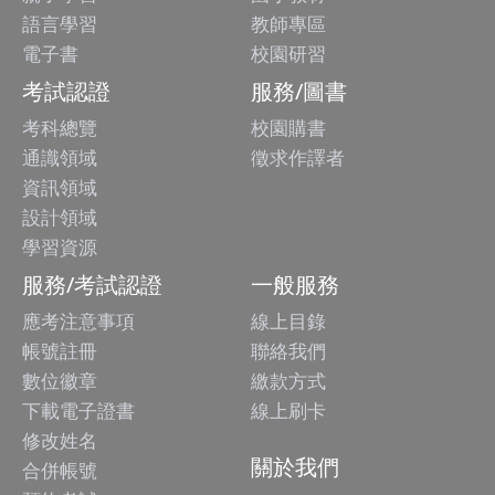
語言學習
教師專區
電子書
校園研習
考試認證
服務/圖書
考科總覽
校園購書
通識領域
徵求作譯者
資訊領域
設計領域
學習資源
服務/考試認證
一般服務
應考注意事項
線上目錄
帳號註冊
聯絡我們
數位徽章
繳款方式
下載電子證書
線上刷卡
修改姓名
關於我們
合併帳號