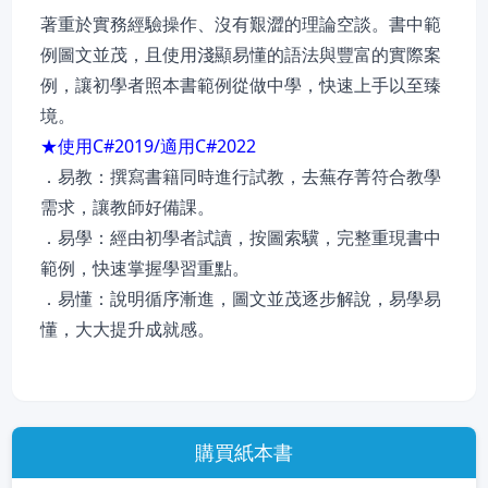
著重於實務經驗操作、沒有艱澀的理論空談。書中範
例圖文並茂，且使用淺顯易懂的語法與豐富的實際案
例，讓初學者照本書範例從做中學，快速上手以至臻
境。
★使用C#2019/適用C#2022
．易教：撰寫書籍同時進行試教，去蕪存菁符合教學
需求，讓教師好備課。
．易學：經由初學者試讀，按圖索驥，完整重現書中
範例，快速掌握學習重點。
．易懂：說明循序漸進，圖文並茂逐步解說，易學易
懂，大大提升成就感。
購買紙本書