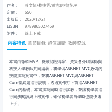
作者：
蔡文龍/蔡捷雲/歐志信/曾芷琳
定價：
550
出版日：
2020/12/21
EISBN：
9789865027469
附件：
線上下載
內容特色
章節目錄
超值加贈
教師資源
本書由微軟MVP、微軟認證專家、資策會外聘講師與
科技大學教師共同編著，將學習ASP.NET MVC必備的
技能撰寫於書中，並將ASP.NET MVC與ASP.NET
Core差異處進行說明，透過實作打下前進ASP.NET
Core的基礎。本書撰寫同時進行試教，並讓初學者進
行同步閱讀與上機實作，確保初學者自學時也能快速
上手。