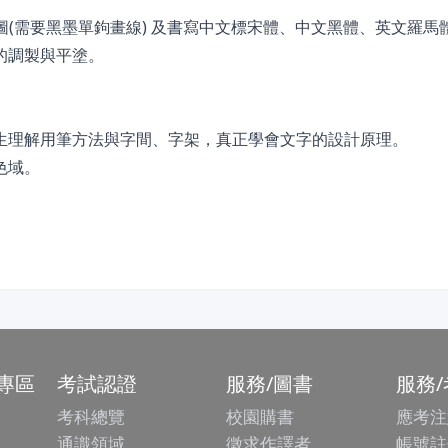
圖(需要黑墨單鉤畫線) 及書寫中文標宋體、中文黑體、英文羅馬
的調製與平塗。
生理解用筆方法與字間、字架，真正學會文字的設計原理。
色域。
專區
考試認證
服務/圖書
服務
考科總覽
校園購書
應考注
通識領域
徵求作譯者
帳號註