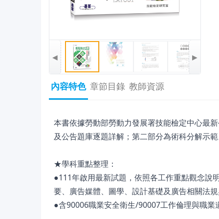
◀
▶
內容特色
章節目錄
教師資源
本書依據勞動部勞動力發展署技能檢定中心最新
及公告題庫逐題詳解；第二部分為術科分解示範
★學科重點整理：
●111年啟用最新試題，依照各工作重點觀念
要、廣告媒體、圖學、設計基礎及廣告相關法規
●含90006職業安全衛生/90007工作倫理與職業