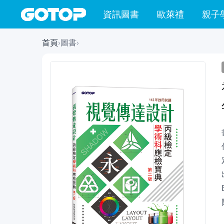
資訊圖書
歐萊禮
親子
首頁
›
圖書
›