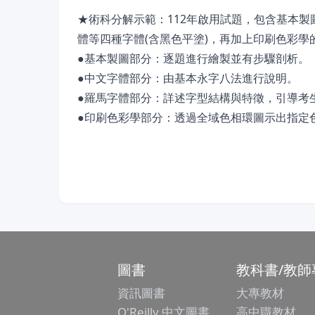
★術科分解示範：112年啟用試題，包含基本製
體等四種字體(含黑色平塗)，再加上印刷色彩學
●基本製圖部分：逐題進行繪製並有步驟剖析。
●中文字體部分：由基本永字八法進行說明。
●羅馬字體部分：詳述字型結構與特徵，引導考
●印刷色彩學部分：透過全域色相環圖示出指定
圖書
教科書/教師
資訊圖書
大專教材
O'Reilly 中文圖書
高中職教材