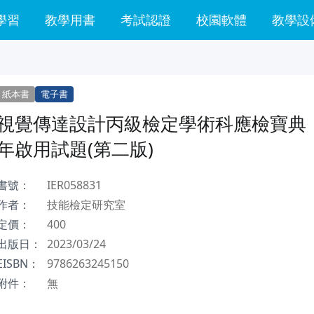
學習
教學用書
考試認證
校園軟體
教學設
紙本書
電子書
視覺傳達設計丙級檢定學術科應檢寶典｜
年啟用試題(第二版)
書號：
IER058831
作者：
技能檢定研究室
定價：
400
出版日：
2023/03/24
EISBN：
9786263245150
附件：
無