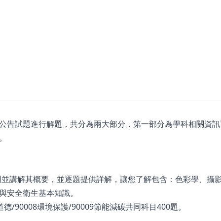
公告試題進行解題，共分為兩大部分，第一部分為學科相關資訊
。
說明並講解其概要，並逐題提供詳解，讓您了解包含：色彩學、攝
與安全衛生基本知識。
道德/90008環境保護/90009節能減碳共同科目400題。