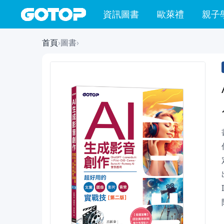
資訊圖書
歐萊禮
親子
首頁
›
圖書
›