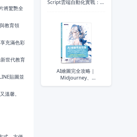
Script雲端自動化實戰：從
短片將驚艷全
構想到上線，跟重複的例
行工作說再見！
樂與教育領
共享充滿色彩
的新世代教育
AI繪圖完全攻略｜
LINE貼圖並
Midjourney、
Leonardo.Ai、DALL·E、
ChatGPT、Copilot、
業又溫馨。
Canva GPT、MS
Designer
操作方式，方便