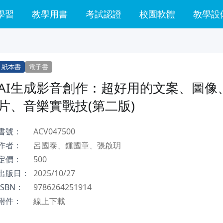
學習
教學用書
考試認證
校園軟體
教學設
紙本書
電子書
AI生成影音創作：超好用的文案、圖像
片、音樂實戰技(第二版)
書號：
ACV047500
作者：
呂國泰、鍾國章、張啟玥
定價：
500
出版日：
2025/10/27
ISBN：
9786264251914
附件：
線上下載