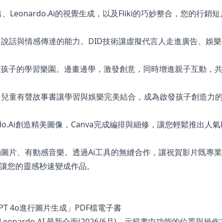
、Leonardo.Ai的視覺生成，以及Fliki的巧妙整合，您的行銷
、說話與情感傳達的能力。DID技術讓虛擬代言人走進廣告、娛
變成孩子的學習樂園。邊畫邊學，激發創意，同時增進親子互動，
，兒童有聲故事書讓學習與娛樂完美結合，成為啟發孩子創造力
nardo.Ai創造精美圖像，Canva完成編排與細修，讓您輕鬆推出人氣
動圖片、有動感音樂。透過Ai工具的無縫合作，讓祝賀影片既專
次搞定，讓您的靈感秒速變成作品。
T 4o進行圖片生成」PDF檔電子書
Leonardo AI 最新介面(2026/6月)，示範書中功能的位置與