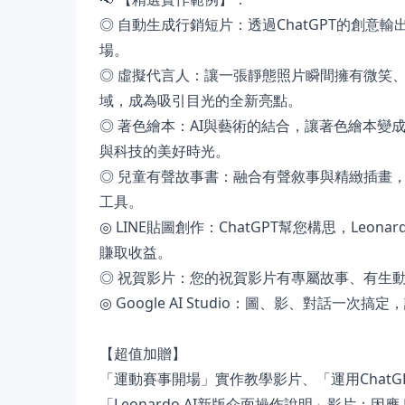
◎ 自動生成行銷短片：透過ChatGPT的創意輸出
場。
◎ 虛擬代言人：讓一張靜態照片瞬間擁有微笑
域，成為吸引目光的全新亮點。
◎ 著色繪本：AI與藝術的結合，讓著色繪本
與科技的美好時光。
◎ 兒童有聲故事書：融合有聲敘事與精緻插畫
工具。
◎ LINE貼圖創作：ChatGPT幫您構思，Leo
賺取收益。
◎ 祝賀影片：您的祝賀影片有專屬故事、有生
◎ Google AI Studio：圖、影、對話一
【超值加贈】
「運動賽事開場」實作教學影片、「運用ChatGP
「Leonardo AI新版介面操作說明」影片：因應 