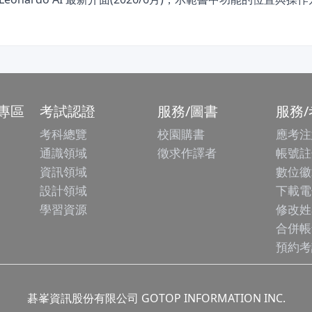
專區
考試認證
服務/圖書
服務
考科總覽
校園購書
應考注
通識領域
徵求作譯者
帳號註
資訊領域
數位徽
設計領域
下載電
學習資源
修改姓
合併帳
預約考
碁峯資訊股份有限公司 GOTOP INFORMATION INC.