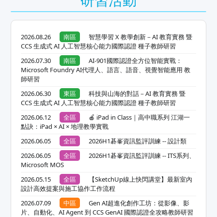
2026.08.26
南區
智慧學習 X 教學創新－AI 教育實務 暨
CCS 生成式 AI 人工智慧核心能力國際認證 種子教師研習
2026.07.30
南區
AI-901國際認證全方位智能實戰：
Microsoft Foundry AI代理人、語言、語音、視覺智能應用 教
師研習
2026.06.30
東區
科技與山海的對話－AI 教育實務 暨
CCS 生成式 AI 人工智慧核心能力國際認證 種子教師研習
2026.06.12
全區
🍎 iPad in Class｜高中職系列 江湖一
點訣：iPad × AI × 地理教學實戰
2026.06.05
全區
2026H1碁峯資訊監評訓練 -- 設計類
2026.06.05
全區
2026H1碁峯資訊監評訓練 -- ITS系列、
Microsoft MOS
2026.05.15
全區
【SketchUp線上快閃講堂】最新室內
設計高效提案與施工協作工作流程
2026.07.09
中區
Gen AI超進化創作工坊：從影像、影
片、自動化、AI Agent 到 CCS GenAI 國際認證全攻略教師研習