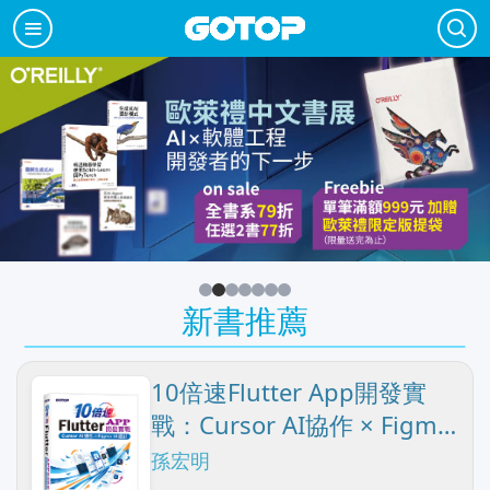
新書推薦
10倍速Flutter App開發實
戰：Cursor AI協作 × Figma
UI設計
孫宏明