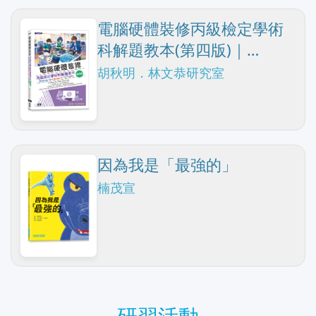
電腦硬體裝修丙級檢定學術
科解題教本(第四版)｜
Windows 10 + Ubuntu 18
胡秋明．林文恭研究室
(116年起適用)
因為我是「最強的」
楠茂宣
研習活動