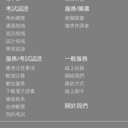
考試認證
服務/圖書
考科總覽
校園購書
通識領域
徵求作譯者
資訊領域
設計領域
學習資源
服務/考試認證
一般服務
應考注意事項
線上目錄
帳號註冊
聯絡我們
數位徽章
繳款方式
下載電子證書
線上刷卡
修改姓名
關於我們
合併帳號
預約考試