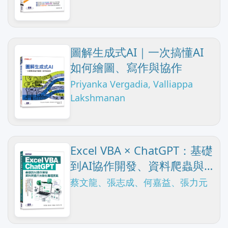
圖解生成式AI｜一次搞懂AI
如何繪圖、寫作與協作
Priyanka Vergadia, Valliappa
Lakshmanan
Excel VBA × ChatGPT：基礎
到AI協作開發、資料爬蟲與
自動化專題實戰
蔡文龍、張志成、何嘉益、張力元