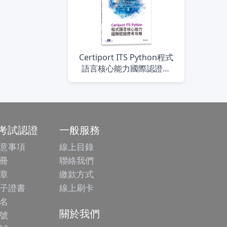
Certiport ITS Python程式
語言核心能力國際認證應
考攻略
/考試認證
一般服務
意事項
線上目錄
冊
聯絡我們
章
繳款方式
子證書
線上刷卡
名
關於我們
號