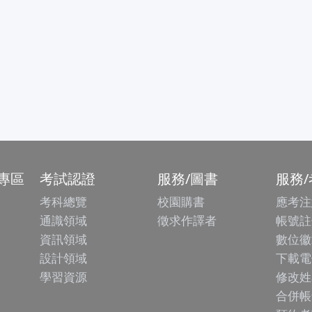
專區
考試認證
服務/圖書
服務
考科總覽
校園購書
應考注
通識領域
徵求作譯者
帳號註
資訊領域
數位徽
設計領域
下載電
學習資源
修改姓
合併帳