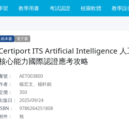
學習
教學用書
考試認證
校園軟體
教學設
紙本書
電子書
Certiport ITS Artificial Intelligenc
核心能力國際認證應考攻略
書號：
AET003800
作者：
楊宏文、楊軒銘
定價：
350
出版日：
2025/09/24
ISBN：
9786264251808
附件：
無