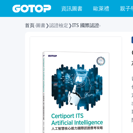
資訊圖書
歐萊禮
親子
首頁
›
圖書
❯
認證檢定
❯
ITS 國際認證
›