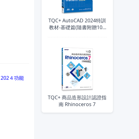
TQC+ AutoCAD 2024特訓
教材-基礎篇(隨書附贈102
個精彩繪圖心法動態教學
檔)
202４功能
TQC+ 商品造形設計認證指
南 Rhinoceros 7