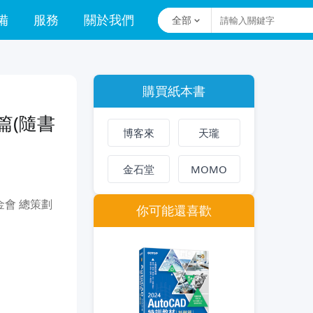
備
服務
關於我們
全部
購買紙本書
用篇(隨書
博客來
天瓏
金石堂
MOMO
會 總策劃
你可能還喜歡