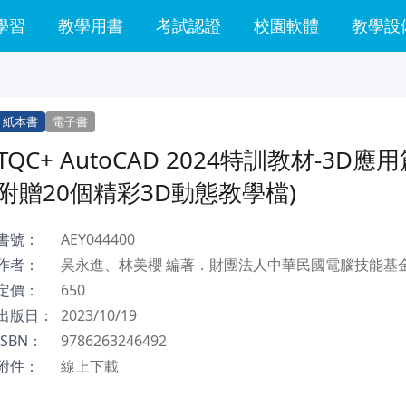
學習
教學用書
考試認證
校園軟體
教學設
紙本書
電子書
TQC+ AutoCAD 2024特訓教材-3D應
附贈20個精彩3D動態教學檔)
書號：
AEY044400
作者：
吳永進、林美櫻 編著．財團法人中華民國電腦技能基金
定價：
650
出版日：
2023/10/19
ISBN：
9786263246492
附件：
線上下載