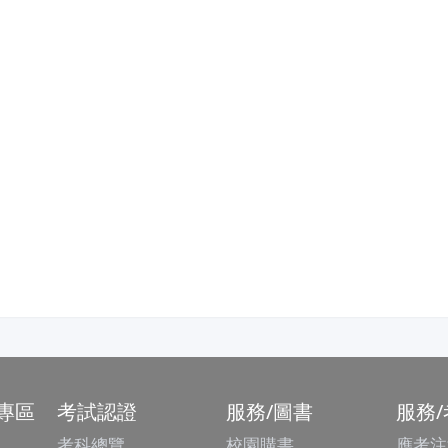
專區
考試認證
服務/圖書
服務
考科總覽
校園購書
應考注