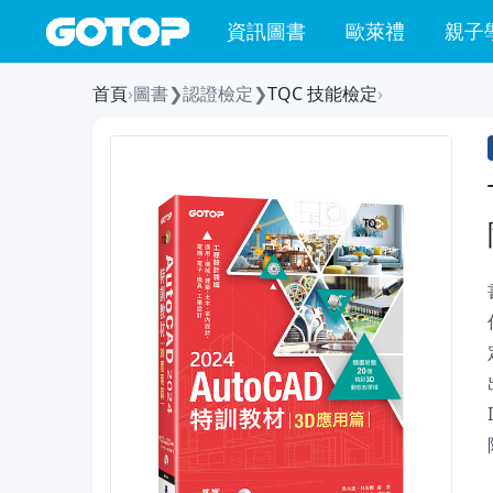
資訊圖書
歐萊禮
親子
首頁
›
圖書
❯
認證檢定
❯
TQC 技能檢定
›