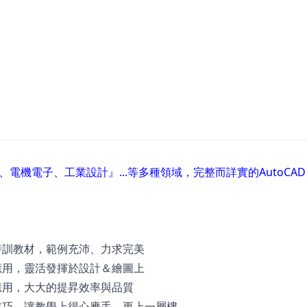
機電子、工業設計』...等多種領域，完整而詳實的AutoCAD 
3D特訓教材，範例充沛、力求完美
3D應用，靈活發揮於設計＆繪圖上
3D應用，大大的提昇效率與品質
 3D技巧，讓教學上得心應手，更上一層樓