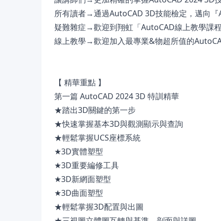
所有讀者→通過AutoCAD 3D技能檢定，邁向『A
疑難雜症→歡迎到翔虹「AutoCAD線上教學
線上教學→歡迎加入最專業&物超所值的AutoCAD教學
【 精華重點 】
第一篇 AutoCAD 2024 3D 特訓精華
★踏出3D關鍵的第一步
★快速掌握基本3D與觀測顯示與查詢
★輕鬆掌握UCS座標系統
★3D實體塑型
★3D重要編修工具
★3D新網面塑型
★3D曲面塑型
★輕鬆掌握3D配置與出圖
★三視圖立體圖互轉與基準、剖面與詳圖