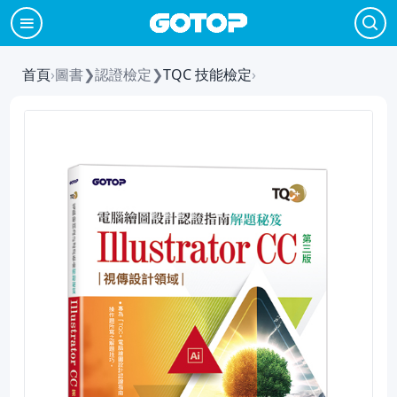
首頁
›
圖書
❯
認證檢定
❯
TQC 技能檢定
›