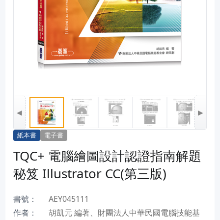
◀
▶
紙本書
電子書
TQC+ 電腦繪圖設計認證指南解題
秘笈 Illustrator CC(第三版)
書號：
AEY045111
作者：
胡凱元 編著、財團法人中華民國電腦技能基