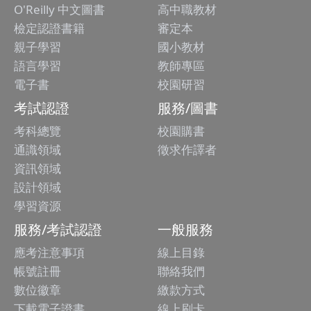
O'Reilly 中文圖書
高中職教材
檢定認證書籍
審定本
親子學習
國小教材
語言學習
教師專區
電子書
校園研習
考試認證
服務/圖書
考科總覽
校園購書
通識領域
徵求作譯者
資訊領域
設計領域
學習資源
服務/考試認證
一般服務
應考注意事項
線上目錄
帳號註冊
聯絡我們
數位徽章
繳款方式
下載電子證書
線上刷卡