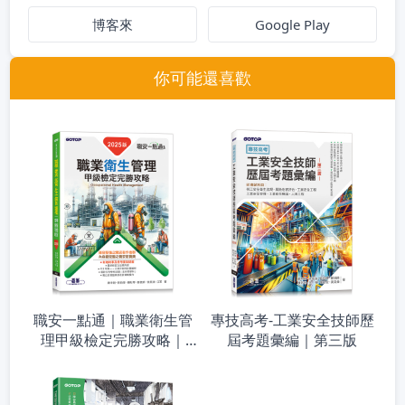
博客來
Google Play
你可能還喜歡
職安一點通｜職業衛生管
專技高考-工業安全技師歷
理甲級檢定完勝攻略｜
屆考題彙編｜第三版
2025版