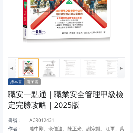
◀
▶
紙本書
電子書
職安一點通｜職業安全管理甲級檢
定完勝攻略｜2025版
書號：
ACR012431
作者：
蕭中剛、余佳迪、陳正光、謝宗凱、江軍、葉