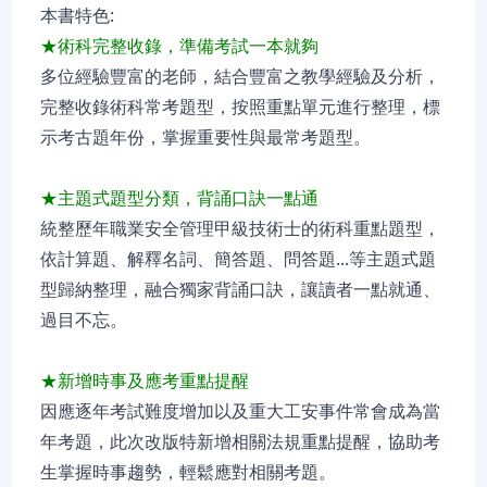
本書特色:
★術科完整收錄，準備考試一本就夠
多位經驗豐富的老師，結合豐富之教學經驗及分析，
完整收錄術科常考題型，按照重點單元進行整理，標
示考古題年份，掌握重要性與最常考題型。
★主題式題型分類，背誦口訣一點通
統整歷年職業安全管理甲級技術士的術科重點題型，
依計算題、解釋名詞、簡答題、問答題...等主題式題
型歸納整理，融合獨家背誦口訣，讓讀者一點就通、
過目不忘。
★新增時事及應考重點提醒
因應逐年考試難度增加以及重大工安事件常會成為當
年考題，此次改版特新增相關法規重點提醒，協助考
生掌握時事趨勢，輕鬆應對相關考題。