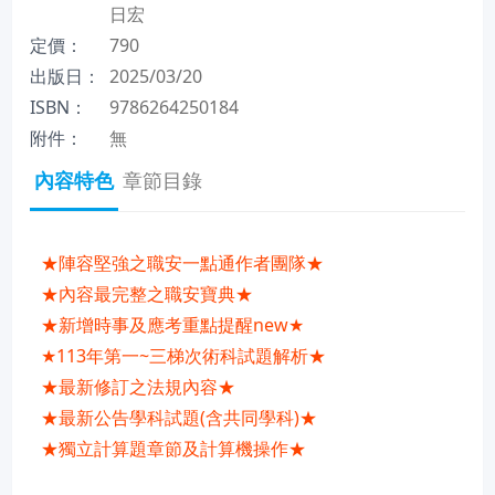
日宏
定價：
790
出版日：
2025/03/20
ISBN：
9786264250184
附件：
無
內容特色
章節目錄
★陣容堅強之職安一點通作者團隊★
★內容最完整之職安寶典★
★新增時事及應考重點提醒new★
★113年第一~三梯次術科試題解析★
★最新修訂之法規內容★
★最新公告學科試題(含共同學科)★
★獨立計算題章節及計算機操作★