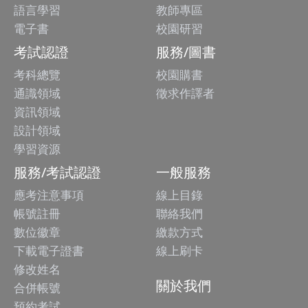
語言學習
教師專區
電子書
校園研習
考試認證
服務/圖書
考科總覽
校園購書
通識領域
徵求作譯者
資訊領域
設計領域
學習資源
服務/考試認證
一般服務
應考注意事項
線上目錄
帳號註冊
聯絡我們
數位徽章
繳款方式
下載電子證書
線上刷卡
修改姓名
關於我們
合併帳號
預約考試