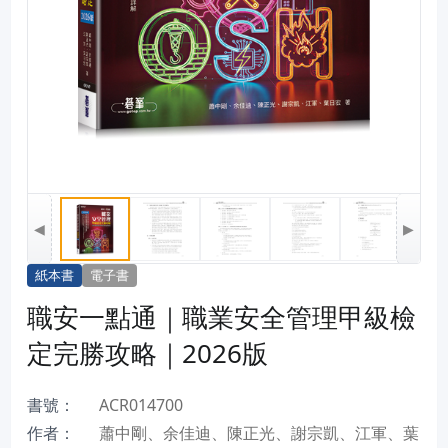
◀
▶
紙本書
電子書
職安一點通｜職業安全管理甲級檢
定完勝攻略｜2026版
書號：
ACR014700
作者：
蕭中剛、余佳迪、陳正光、謝宗凱、江軍、葉