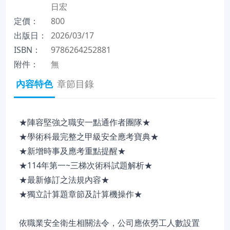
日宏
定價：
800
出版日：
2026/03/17
ISBN：
9786264252881
附件：
無
內容特色
章節目錄
★陣容堅強之職安一點通作者團隊★
★學術科最完整之甲級安全應考寶典★
★新增時事及應考重點提醒★
★114年第一~三梯次術科試題解析★
★最新修訂之法規內容★
★獨立計算題章節及計算機操作★
依職業安全衛生相關法令，公司應依勞工人數設置