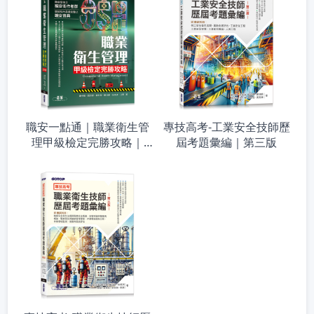
職安一點通｜職業衛生管
專技高考-工業安全技師歷
理甲級檢定完勝攻略｜
屆考題彙編｜第三版
2026版