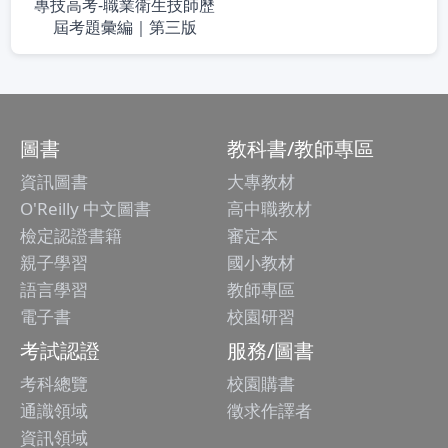
專技高考-職業衛生技師歷
屆考題彙編｜第三版
圖書
教科書/教師專區
資訊圖書
大專教材
O'Reilly 中文圖書
高中職教材
檢定認證書籍
審定本
親子學習
國小教材
語言學習
教師專區
電子書
校園研習
考試認證
服務/圖書
考科總覽
校園購書
通識領域
徵求作譯者
資訊領域