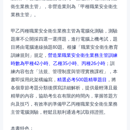
衛生業務主管」，非營造業則為「甲種職業安全衛生
業務主管」。
甲乙丙種職業安全衛生業務主管為電腦化測驗，測驗
題庫不公開採四選一選擇題，進行電腦上機考試，題
目將由電腦連線抽題80題。根據「職業安全衛生教育
訓練規則」規定，
營造業職業安全衛生業務主管訓練
時數為甲種42小時、乙種35小時、丙種26小時
；訓
練內容包含「法規、管理制度與管理實務課程」，本
書即採用此架構編寫，
精選必考500題精華題目
，將
各個章節考題分類後撰寫詳細解析，提供最輕薄且最
精華的內容，協助考生在有限的時間內，掌握答題方
向及技巧，有效率的準備甲乙丙種職業安全衛生業務
主管電腦測驗，輕鬆且順利通過考試取得證照。
本書特色：