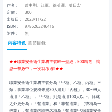
作者：
蕭中剛、江軍、徐英洲、葉日宏
定價：
300
出版日：
2023/11/22
ISBN：
9786263246416
附件：
無
內容特色
章節目錄
★★職業安全衛生業務主管唯一聖經，500精選，讓
您一擊必中，一次就考過!!★★
職業安全衛生業務主管分為「甲種、乙種、丙種」三
類，事業單位規模未滿30人適用「丙種」，30~99人
適用「乙種」，「甲種」則是適用100人以上。除此
之外更分為：「營造業」和「非營造業」（或稱為一
般業），營造業的證照名稱為「營造業甲種職業安全