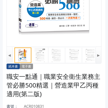
◀
▶
紙本書
電子書
職安一點通｜職業安全衛生業務主
管必勝500精選｜營造業甲乙丙種
適用(第二版)
書號：
ACR010831