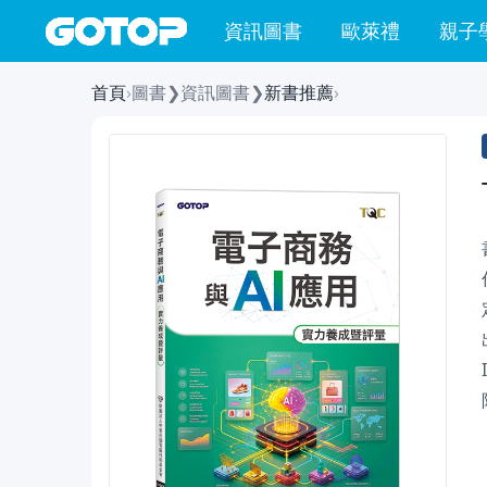
資訊圖書
歐萊禮
親子
首頁
›
圖書
❯
資訊圖書
❯
新書推薦
›