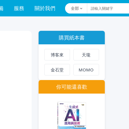
備
服務
關於我們
全部
購買紙本書
博客來
天瓏
金石堂
MOMO
你可能還喜歡