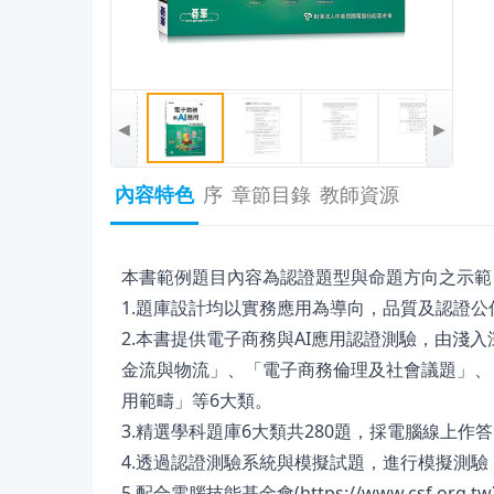
◀
▶
內容特色
序
章節目錄
教師資源
本書範例題目內容為認證題型與命題方向之示範
1.題庫設計均以實務應用為導向，品質及認證公
2.本書提供電子商務與AI應用認證測驗，由淺
金流與物流」、「電子商務倫理及社會議題」、
用範疇」等6大類。
3.精選學科題庫6大類共280題，採電腦線上
4.透過認證測驗系統與模擬試題，進行模擬測
5.配合電腦技能基金會(https://www.csf