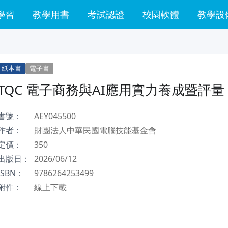
學習
教學用書
考試認證
校園軟體
教學設
紙本書
電子書
TQC 電子商務與AI應用實力養成暨評量
書號：
AEY045500
作者：
財團法人中華民國電腦技能基金會
定價：
350
出版日：
2026/06/12
ISBN：
9786264253499
附件：
線上下載