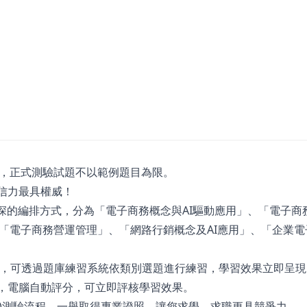
，正式測驗試題不以範例題目為限。
信力最具權威！
入深的編排方式，分為「電子商務概念與AI驅動應用」、「電子商
「電子商務營運管理」、「網路行銷概念及AI應用」、「企業電子
作答，可透過題庫練習系統依類別選題進行練習，學習效果立即呈現
驗，電腦自動評分，可立即評核學習效果。
.org.tw)測驗流程，一舉取得專業證照，讓您求學、求職更具競爭力。