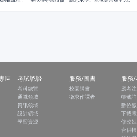
專區
考試認證
服務/圖書
服務
考科總覽
校園購書
應考注
通識領域
徵求作譯者
帳號註
資訊領域
數位徽
設計領域
下載電
學習資源
修改姓
合併帳