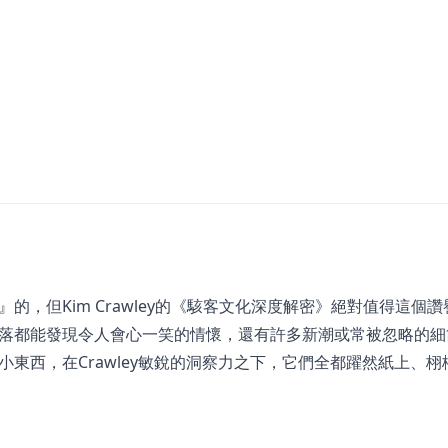
，但Kim Crawley的《駭客文化深度解密》絕對值得這個
落都能發現令人會心一笑的情懷，還有許多新潮或常被忽略的細
東西，在Crawley敏銳的洞察力之下，它們全都躍然紙上、栩