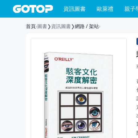
資訊圖書
歐萊禮
親子
首頁
›
圖書
❯
資訊圖書
❯
網路 / 架站
›