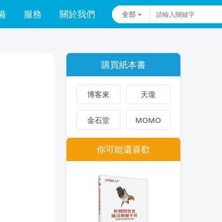
備
服務
關於我們
全部
購買紙本書
博客來
天瓏
金石堂
MOMO
你可能還喜歡