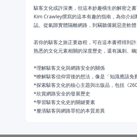
駭客文化或許深奧，但這本妙趣橫生的解密之書
Kim Crawley撰寫的這本有趣的指南，為
誌。從氣隙實體隔離網路，到竊聽僵屍惡意軟體
若你的駭客之旅正要啟程，可在這本書裡得到許
熟悉的文化元素相關的深度歷史，還有諷刺、幽
*理解駭客文化與網路安全的關係
*瞭解駭客信仰背後的想法，像是「知識應該免
*探索駭客文化的核心主題與出版品，包括《2600 
*欣賞網路安全的發展歷史
*學習駭客文化史的關鍵要素
*釐清駭客與網路罪犯的本質差異