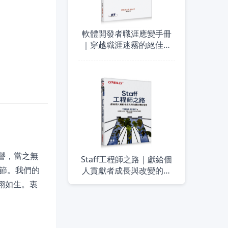
軟體開發者職涯應變手冊
｜穿越職涯迷霧的絕佳導
航
讚譽，當之無
Staff工程師之路｜獻給個
節。我們的
人貢獻者成長與改變的導
航指南
栩如生。衷