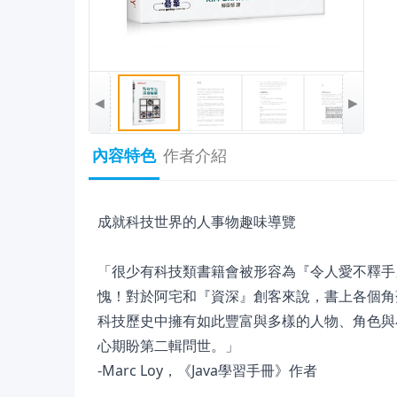
◀
▶
內容特色
作者介紹
成就科技世界的人事物趣味導覽
「很少有科技類書籍會被形容為『令人愛不釋手』的
愧！對於阿宅和『資深』創客來說，書上各個角
科技歷史中擁有如此豐富與多樣的人物、角色與小
心期盼第二輯問世。」
-Marc Loy，《Java學習手冊》作者