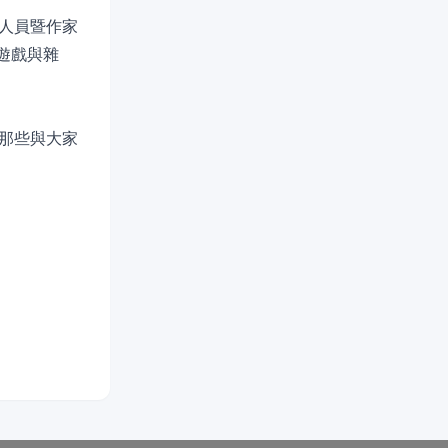
人員暨作家
、遊戲與雜
那些與大家