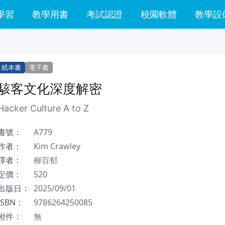
學習
教學用書
考試認證
校園軟體
教學設
紙本書
電子書
駭客文化深度解密
Hacker Culture A to Z
書號：
A779
作者：
Kim Crawley
譯者：
柳百郁
定價：
520
出版日：
2025/09/01
ISBN：
9786264250085
附件：
無